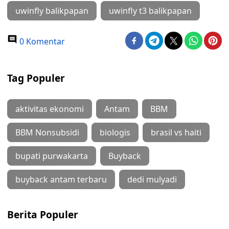
uwinfly balikpapan
uwinfly t3 balikpapan
0 Komentar
Tag Populer
aktivitas ekonomi
Antam
BBM
BBM Nonsubsidi
biologis
brasil vs haiti
bupati purwakarta
Buyback
buyback antam terbaru
dedi mulyadi
Berita Populer