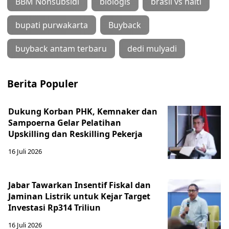
BBM Nonsubsidi
biologis
brasil vs haiti
bupati purwakarta
Buyback
buyback antam terbaru
dedi mulyadi
Berita Populer
Dukung Korban PHK, Kemnaker dan
Sampoerna Gelar Pelatihan
Upskilling dan Reskilling Pekerja
16 Juli 2026
Jabar Tawarkan Insentif Fiskal dan
Jaminan Listrik untuk Kejar Target
Investasi Rp314 Triliun
16 Juli 2026