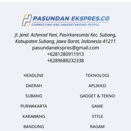
Jl. Jend. Achmad Yani, Pasirkareumbi
Kec. Subang,
Kabupaten Subang, Jawa Barat
,
Indonesia
41211
pasundanekspres@gmail.com
+6281280911913
+6289688232338
HEADLINE
TEKNOLOGI
DAERAH
APLIKASI
SUBANG
GADGET & TEKNO
PURWAKARTA
GAME
KARAWANG
STYLE
BANDUNG
RAGAM