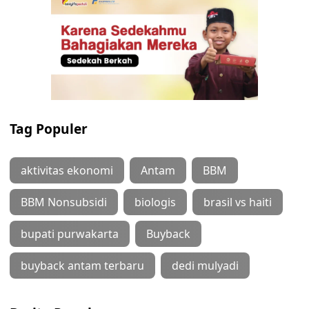
Tag Populer
aktivitas ekonomi
Antam
BBM
BBM Nonsubsidi
biologis
brasil vs haiti
bupati purwakarta
Buyback
buyback antam terbaru
dedi mulyadi