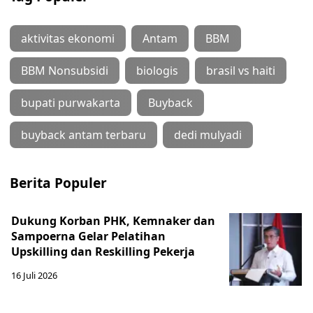
aktivitas ekonomi
Antam
BBM
BBM Nonsubsidi
biologis
brasil vs haiti
bupati purwakarta
Buyback
buyback antam terbaru
dedi mulyadi
Berita Populer
Dukung Korban PHK, Kemnaker dan
Sampoerna Gelar Pelatihan
Upskilling dan Reskilling Pekerja
16 Juli 2026