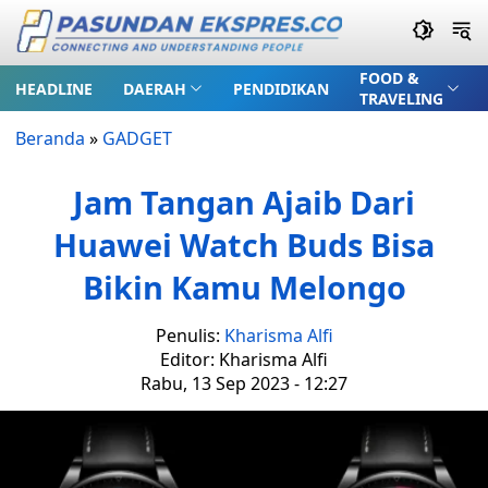
FOOD &
HEADLINE
DAERAH
PENDIDIKAN
TRAVELING
Beranda
»
GADGET
Jam Tangan Ajaib Dari
Huawei Watch Buds Bisa
Bikin Kamu Melongo
Penulis:
Kharisma Alfi
Editor: Kharisma Alfi
Rabu, 13 Sep 2023 - 12:27