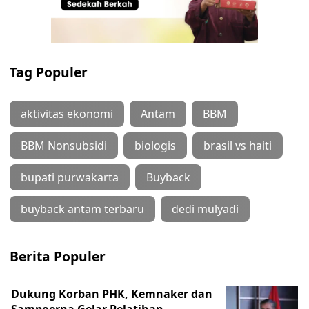
Tag Populer
aktivitas ekonomi
Antam
BBM
BBM Nonsubsidi
biologis
brasil vs haiti
bupati purwakarta
Buyback
buyback antam terbaru
dedi mulyadi
Berita Populer
Dukung Korban PHK, Kemnaker dan
Sampoerna Gelar Pelatihan