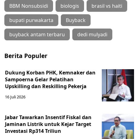
BBM Nonsubsidi
biologis
brasil vs haiti
bupati purwakarta
Buyback
buyback antam terbaru
dedi mulyadi
Berita Populer
Dukung Korban PHK, Kemnaker dan
Sampoerna Gelar Pelatihan
Upskilling dan Reskilling Pekerja
16 Juli 2026
Jabar Tawarkan Insentif Fiskal dan
Jaminan Listrik untuk Kejar Target
Investasi Rp314 Triliun