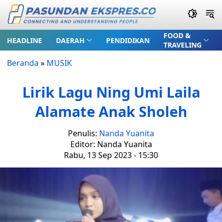
FOOD &
HEADLINE
DAERAH
PENDIDIKAN
TRAVELING
Beranda
»
MUSIK
Lirik Lagu Ning Umi Laila
Alamate Anak Sholeh
Penulis:
Nanda Yuanita
Editor: Nanda Yuanita
Rabu, 13 Sep 2023 - 15:30