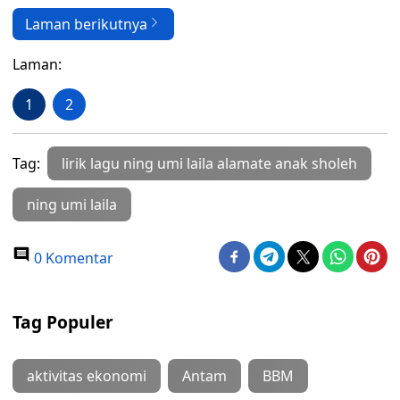
Laman berikutnya
Laman:
1
2
Tag:
lirik lagu ning umi laila alamate anak sholeh
ning umi laila
0 Komentar
Tag Populer
aktivitas ekonomi
Antam
BBM