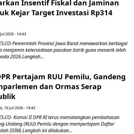
rkan Insentif Fiskal dan Jaminan
tuk Kejar Target Investasi Rp314
Jul 2026 - 14:43
.CO-Pemerintah Provinsi Jawa Barat menawarkan berbagai
erta menjamin ketersediaan pasokan listrik guna menarik lebih
pada 2026.Langkah...
 DPR Pertajam RUU Pemilu, Gandeng
nparlemen dan Ormas Serap
ublik
s, 16 Jul 2026 - 14:42
.CO- Komisi II DPR RI terus mematangkan pembahasan
g-Undang (RUU) Pemilu dengan mempertajam Daftar
alah (DIM).Langkah ini dilakukan...