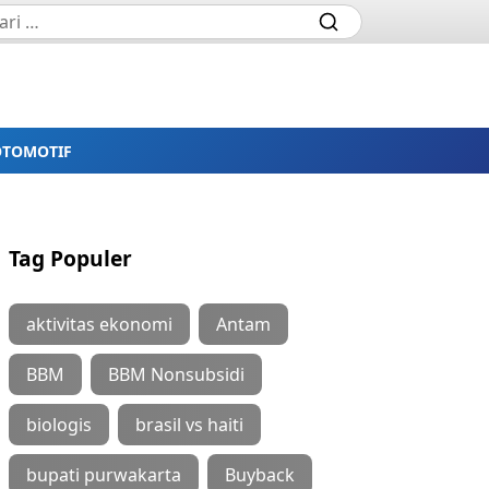
OTOMOTIF
Tag Populer
aktivitas ekonomi
Antam
BBM
BBM Nonsubsidi
biologis
brasil vs haiti
bupati purwakarta
Buyback