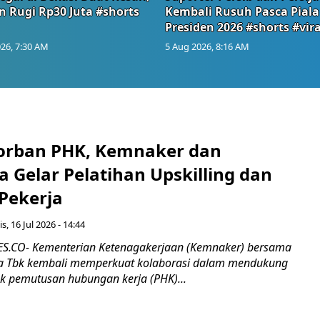
n Rugi Rp30 Juta #shorts
Kembali Rusuh Pasca Piala
Presiden 2026 #shorts #vira
26, 7:30 AM
5 Aug 2026, 8:16 AM
orban PHK, Kemnaker dan
 Gelar Pelatihan Upskilling dan
 Pekerja
s, 16 Jul 2026 - 14:44
.CO- Kementerian Ketenagakerjaan (Kemnaker) bersama
 Tbk kembali memperkuat kolaborasi dalam mendukung
k pemutusan hubungan kerja (PHK)...