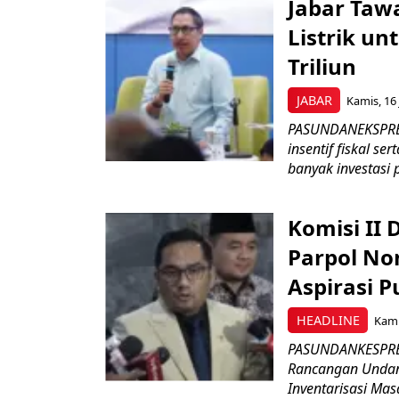
Jabar Tawa
Listrik un
Triliun
JABAR
Kamis, 16 
PASUNDANEKSPRES
insentif fiskal s
banyak investasi 
Komisi II
Parpol No
Aspirasi P
HEADLINE
Kami
PASUNDANKESPRES
Rancangan Undan
Inventarisasi Mas