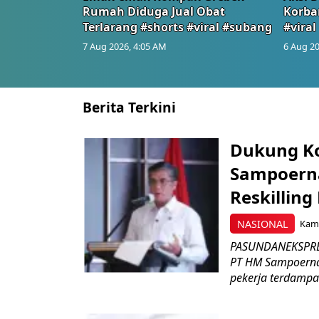
Rumah Diduga Jual Obat
Korba
Terlarang #shorts #viral #subang
#viral
7 Aug 2026, 4:05 AM
6 Aug 20
Berita Terkini
Dukung K
Sampoerna
Reskilling
NASIONAL
Kami
PASUNDANEKSPRES
PT HM Sampoerna
pekerja terdampa