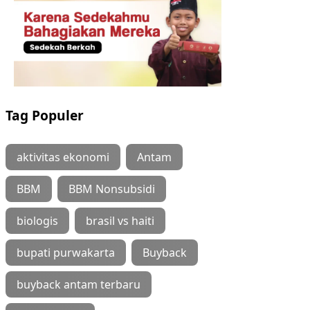
Tag Populer
aktivitas ekonomi
Antam
BBM
BBM Nonsubsidi
biologis
brasil vs haiti
bupati purwakarta
Buyback
buyback antam terbaru