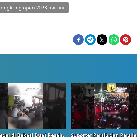
hongkong open 2023 hari ini
egal di Bekasi Buat Resah,
Suporter Persib dan Persija