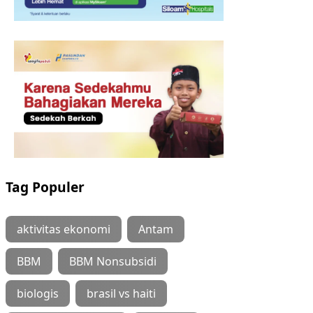
Tag Populer
aktivitas ekonomi
Antam
BBM
BBM Nonsubsidi
biologis
brasil vs haiti