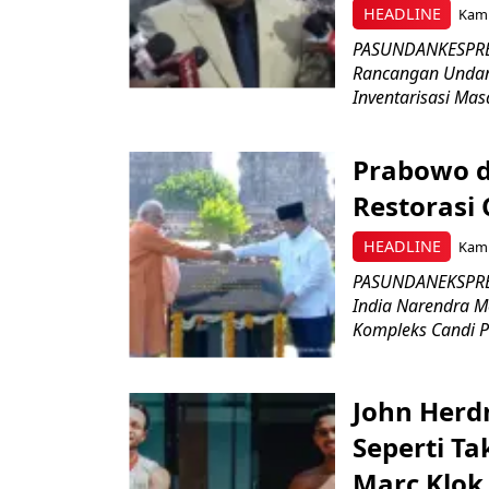
HEADLINE
Kami
PASUNDANKESPRES
Rancangan Undan
Inventarisasi Mas
Prabowo d
Restorasi
HEADLINE
Kami
PASUNDANEKSPRES
India Narendra M
Kompleks Candi P
John Herd
Seperti Ta
Marc Klok 