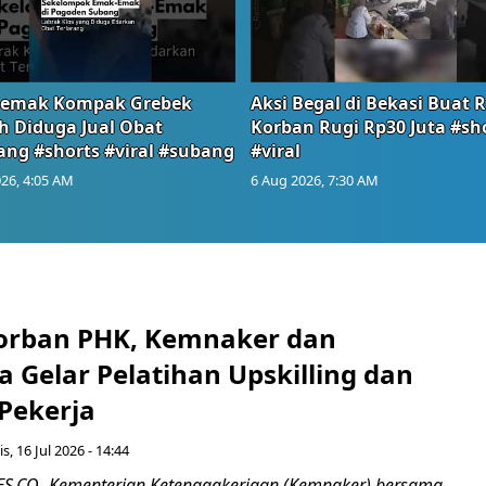
emak Kompak Grebek
Aksi Begal di Bekasi Buat 
 Diduga Jual Obat
Korban Rugi Rp30 Juta #sh
ang #shorts #viral #subang
#viral
26, 4:05 AM
6 Aug 2026, 7:30 AM
orban PHK, Kemnaker dan
 Gelar Pelatihan Upskilling dan
 Pekerja
s, 16 Jul 2026 - 14:44
.CO- Kementerian Ketenagakerjaan (Kemnaker) bersama