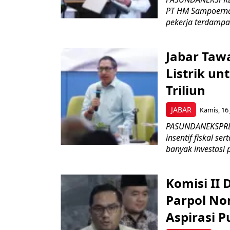
PT HM Sampoerna
pekerja terdampa
Jabar Tawa
Listrik un
Triliun
JABAR
Kamis, 16 
PASUNDANEKSPRES
insentif fiskal s
banyak investasi 
Komisi II
Parpol No
Aspirasi P