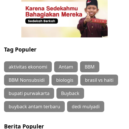
Tag Populer
aktivitas ekonomi
Antam
BBM
BBM Nonsubsidi
biologis
brasil vs haiti
bupati purwakarta
Buyback
buyback antam terbaru
dedi mulyadi
Berita Populer