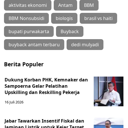
aktivitas ekonomi
Antam
BBM
BBM Nonsubsidi
biologis
brasil vs haiti
bupati purwakarta
Buyback
buyback antam terbaru
dedi mulyadi
Berita Populer
Dukung Korban PHK, Kemnaker dan
Sampoerna Gelar Pelatihan
Upskilling dan Reskilling Pekerja
16 Juli 2026
Jabar Tawarkan Insentif Fiskal dan
Jaminan Listrik untuk Kejar Target