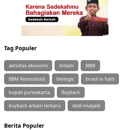
Tag Populer
aktivitas ekonomi
Antam
BBM
BBM Nonsubsidi
biologis
brasil vs haiti
bupati purwakarta
Buyback
buyback antam terbaru
dedi mulyadi
Berita Populer