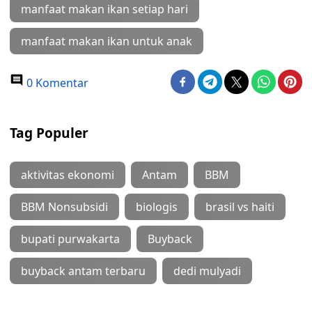
manfaat makan ikan setiap hari
manfaat makan ikan untuk anak
0 Komentar
Tag Populer
aktivitas ekonomi
Antam
BBM
BBM Nonsubsidi
biologis
brasil vs haiti
bupati purwakarta
Buyback
buyback antam terbaru
dedi mulyadi