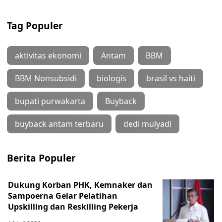
Tag Populer
aktivitas ekonomi
Antam
BBM
BBM Nonsubsidi
biologis
brasil vs haiti
bupati purwakarta
Buyback
buyback antam terbaru
dedi mulyadi
Berita Populer
Dukung Korban PHK, Kemnaker dan
Sampoerna Gelar Pelatihan
Upskilling dan Reskilling Pekerja