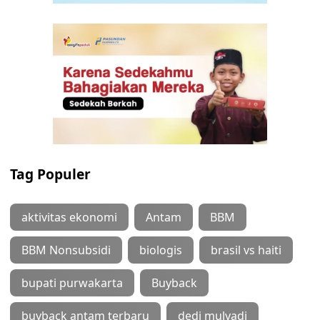
Tag Populer
aktivitas ekonomi
Antam
BBM
BBM Nonsubsidi
biologis
brasil vs haiti
bupati purwakarta
Buyback
buyback antam terbaru
dedi mulyadi