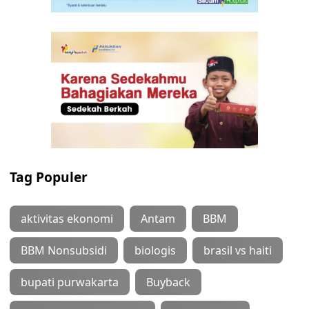
Tag Populer
aktivitas ekonomi
Antam
BBM
BBM Nonsubsidi
biologis
brasil vs haiti
bupati purwakarta
Buyback