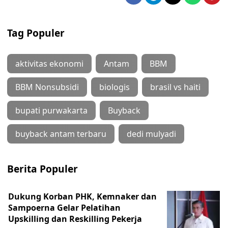
Tag Populer
aktivitas ekonomi
Antam
BBM
BBM Nonsubsidi
biologis
brasil vs haiti
bupati purwakarta
Buyback
buyback antam terbaru
dedi mulyadi
Berita Populer
Dukung Korban PHK, Kemnaker dan
Sampoerna Gelar Pelatihan
Upskilling dan Reskilling Pekerja