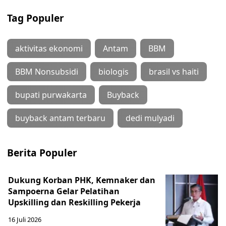
Tag Populer
aktivitas ekonomi
Antam
BBM
BBM Nonsubsidi
biologis
brasil vs haiti
bupati purwakarta
Buyback
buyback antam terbaru
dedi mulyadi
Berita Populer
Dukung Korban PHK, Kemnaker dan
Sampoerna Gelar Pelatihan
Upskilling dan Reskilling Pekerja
16 Juli 2026