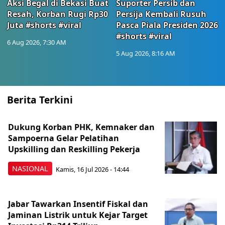
Aksi Begal di Bekasi Buat
Suporter Persib dan
Resah, Korban Rugi Rp30
Persija Kembali Rusuh
Juta #shorts #viral
Pasca Piala Presiden 2026
#shorts #viral
6 Aug 2026, 7:30 AM
5 Aug 2026, 8:16 AM
Berita Terkini
Dukung Korban PHK, Kemnaker dan
Sampoerna Gelar Pelatihan
Upskilling dan Reskilling Pekerja
NASIONAL
Kamis, 16 Jul 2026 - 14:44
Jabar Tawarkan Insentif Fiskal dan
Jaminan Listrik untuk Kejar Target