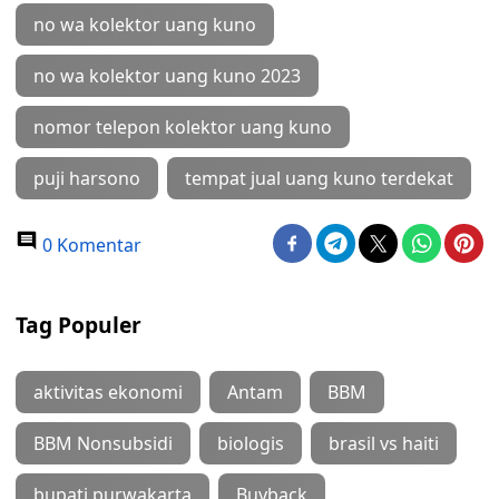
no wa kolektor uang kuno
no wa kolektor uang kuno 2023
nomor telepon kolektor uang kuno
puji harsono
tempat jual uang kuno terdekat
0 Komentar
Tag Populer
aktivitas ekonomi
Antam
BBM
BBM Nonsubsidi
biologis
brasil vs haiti
bupati purwakarta
Buyback