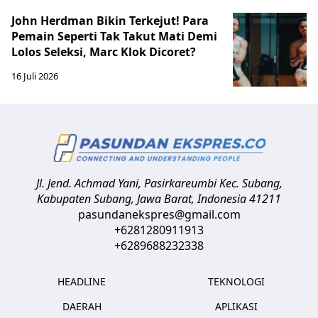
John Herdman Bikin Terkejut! Para
Pemain Seperti Tak Takut Mati Demi
Lolos Seleksi, Marc Klok Dicoret?
16 Juli 2026
Jl. Jend. Achmad Yani, Pasirkareumbi
Kec. Subang,
Kabupaten Subang, Jawa Barat
,
Indonesia
41211
pasundanekspres@gmail.com
+6281280911913
+6289688232338
HEADLINE
TEKNOLOGI
DAERAH
APLIKASI