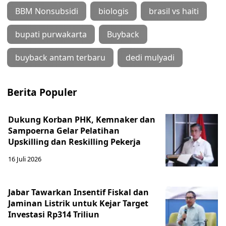
BBM Nonsubsidi
biologis
brasil vs haiti
bupati purwakarta
Buyback
buyback antam terbaru
dedi mulyadi
Berita Populer
Dukung Korban PHK, Kemnaker dan
Sampoerna Gelar Pelatihan
Upskilling dan Reskilling Pekerja
16 Juli 2026
Jabar Tawarkan Insentif Fiskal dan
Jaminan Listrik untuk Kejar Target
Investasi Rp314 Triliun