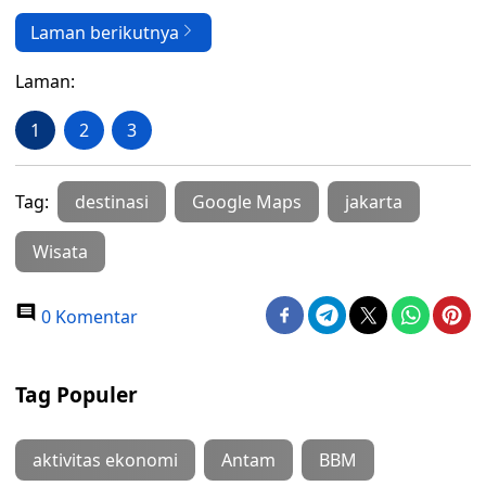
Laman berikutnya
Laman:
1
2
3
Tag:
destinasi
Google Maps
jakarta
Wisata
0 Komentar
Tag Populer
aktivitas ekonomi
Antam
BBM