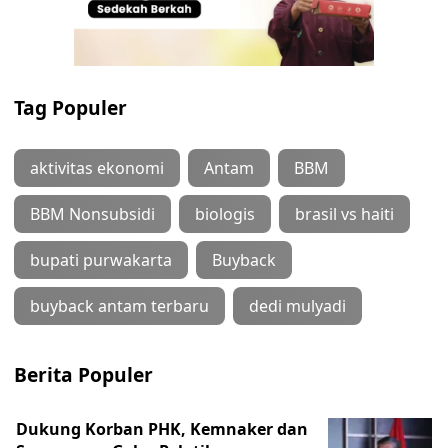
Tag Populer
aktivitas ekonomi
Antam
BBM
BBM Nonsubsidi
biologis
brasil vs haiti
bupati purwakarta
Buyback
buyback antam terbaru
dedi mulyadi
Berita Populer
Dukung Korban PHK, Kemnaker dan