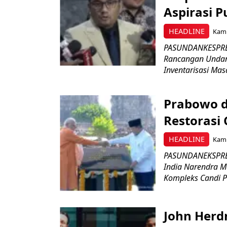
Aspirasi P
HEADLINE
Kami
PASUNDANKESPRES
Rancangan Undan
Inventarisasi Mas
Prabowo d
Restorasi
HEADLINE
Kami
PASUNDANEKSPRES
India Narendra M
Kompleks Candi P
John Herd