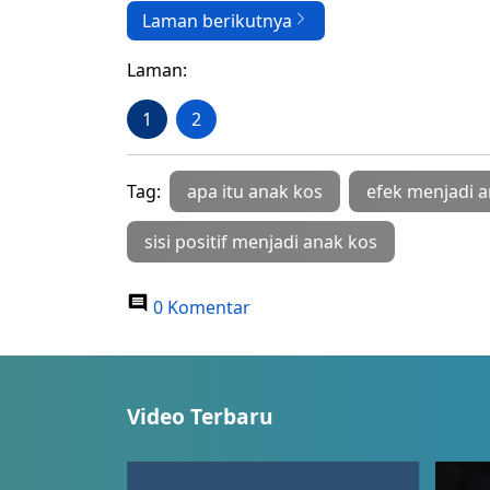
Laman berikutnya
Laman:
1
2
Tag:
apa itu anak kos
efek menjadi 
sisi positif menjadi anak kos
0 Komentar
Video Terbaru