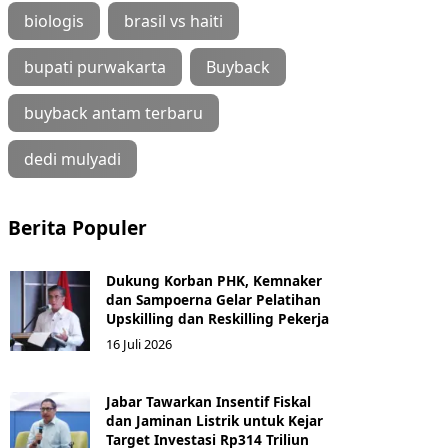
biologis
brasil vs haiti
bupati purwakarta
Buyback
buyback antam terbaru
dedi mulyadi
Berita Populer
Dukung Korban PHK, Kemnaker
dan Sampoerna Gelar Pelatihan
Upskilling dan Reskilling Pekerja
16 Juli 2026
Jabar Tawarkan Insentif Fiskal
dan Jaminan Listrik untuk Kejar
Target Investasi Rp314 Triliun