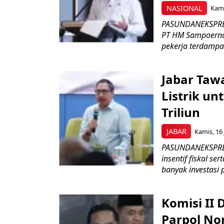
NASIONAL
Kami
PASUNDANEKSPRES
PT HM Sampoerna
pekerja terdampa
Jabar Tawa
Listrik un
Triliun
JABAR
Kamis, 16 
PASUNDANEKSPRES
insentif fiskal s
banyak investasi 
Komisi II
Parpol No