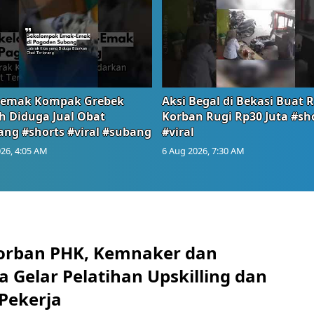
emak Kompak Grebek
Aksi Begal di Bekasi Buat 
 Diduga Jual Obat
Korban Rugi Rp30 Juta #sh
ang #shorts #viral #subang
#viral
26, 4:05 AM
6 Aug 2026, 7:30 AM
orban PHK, Kemnaker dan
 Gelar Pelatihan Upskilling dan
 Pekerja