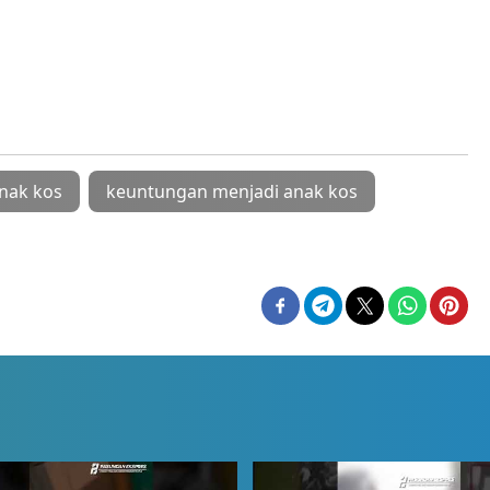
anak kos
keuntungan menjadi anak kos