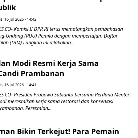
ublik
s, 16 Jul 2026 - 14:42
.CO- Komisi II DPR RI terus mematangkan pembahasan
g-Undang (RUU) Pemilu dengan mempertajam Daftar
alah (DIM).Langkah ini dilakukan...
an Modi Resmi Kerja Sama
 Candi Prambanan
s, 16 Jul 2026 - 14:41
.CO- Presiden Prabowo Subianto bersama Perdana Menteri
odi meresmikan kerja sama restorasi dan konservasi
rambanan. Peresmian...
man Bikin Terkejut! Para Pemain