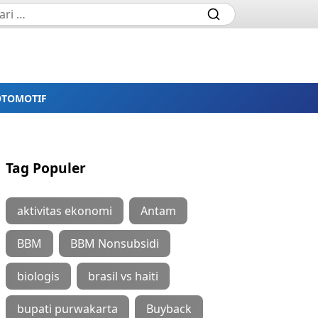
OTOMOTIF
Tag Populer
aktivitas ekonomi
Antam
BBM
BBM Nonsubsidi
biologis
brasil vs haiti
bupati purwakarta
Buyback