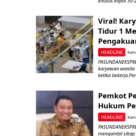
khusus kapal 30-2
Viral! Ka
Tidur 1 Me
Pengakua
HEADLINE
Kami
PASUNDANEKSPRES
karyawan wanita b
ketika bekerja.Pe
Pemkot Pe
Hukum Pe
HEADLINE
Kami
PASUNDANEKSPRES
mengambil sikap 