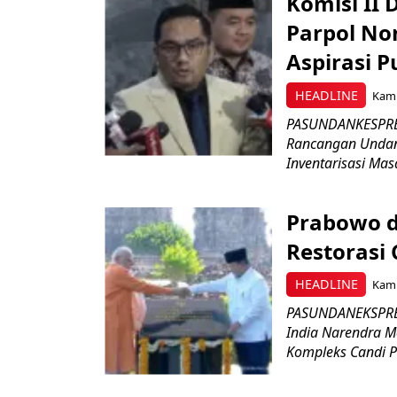
Komisi II
Parpol No
Aspirasi P
HEADLINE
Kami
PASUNDANKESPRES
Rancangan Undan
Inventarisasi Mas
Prabowo d
Restorasi
HEADLINE
Kami
PASUNDANEKSPRES
India Narendra M
Kompleks Candi P