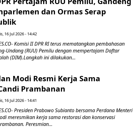
 DPR Pertajam RUU Pemilu, Gandeng
nparlemen dan Ormas Serap
ublik
s, 16 Jul 2026 - 14:42
.CO- Komisi II DPR RI terus mematangkan pembahasan
g-Undang (RUU) Pemilu dengan mempertajam Daftar
alah (DIM).Langkah ini dilakukan...
an Modi Resmi Kerja Sama
 Candi Prambanan
s, 16 Jul 2026 - 14:41
.CO- Presiden Prabowo Subianto bersama Perdana Menteri
odi meresmikan kerja sama restorasi dan konservasi
rambanan. Peresmian...