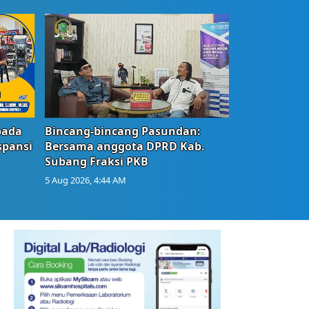
bada
Bincang-bincang Pasundan:
spansi
Bersama anggota DPRD Kab.
Subang Fraksi PKB
5 Aug 2026, 4:44 AM