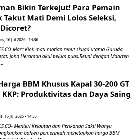
man Bikin Terkejut! Para Pemain
k Takut Mati Demi Lolos Seleksi,
Dicoret?
s, 16 Jul 2026 - 14:36
.CO-Marc Klok mati-matian rebut skuad utama Garuda.
 ketat. John Herdman akui belum puas.Reuni dengan Maarten
..
Harga BBM Khusus Kapal 30-200 GT
 KKP: Produktivitas dan Daya Saing
s, 16 Jul 2026 - 14:35
.CO- Menteri Kelautan dan Perikanan Sakti Wahyu
ungkapkan bahwa pemerintah menetapkan harga BBM