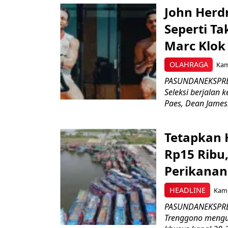
John Herd
Seperti Ta
Marc Klok 
OLAHRAGA
Kami
PASUNDANEKSPRES
Seleksi berjalan
Paes, Dean James.
Tetapkan 
Rp15 Ribu,
Perikanan
HEADLINE
Kami
PASUNDANEKSPRES
Trenggono meng