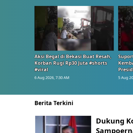
Aksi Begal di Bekasi Buat Resah,
Suport
Korban Rugi Rp30 Juta #shorts
Kemba
#viral
Presid
6 Aug 2026, 7:30 AM
5 Aug 20
Berita Terkini
Dukung K
Sampoerna