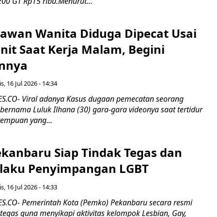
00 GT Rp15 ribu.Menurut...
ryawan Wanita Diduga Dipecat Usai
nit Saat Kerja Malam, Begini
nnya
s, 16 Jul 2026 - 14:34
.CO- Viral adanya Kasus dugaan pemecatan seorang
ernama Luluk Ilhana (30) gara-gara videonya saat tertidur
rempuan yang...
kanbaru Siap Tindak Tegas dan
laku Penyimpangan LGBT
s, 16 Jul 2026 - 14:33
.CO- Pemerintah Kota (Pemko) Pekanbaru secara resmi
tegas guna menyikapi aktivitas kelompok Lesbian, Gay,