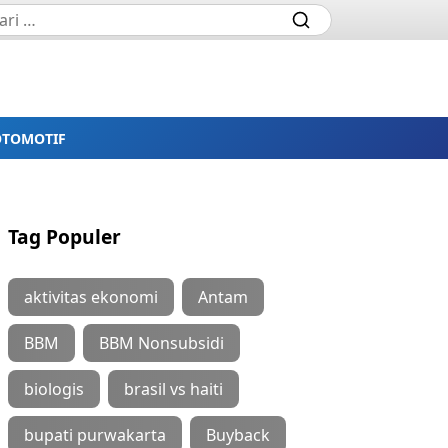
OTOMOTIF
Tag Populer
aktivitas ekonomi
Antam
BBM
BBM Nonsubsidi
biologis
brasil vs haiti
bupati purwakarta
Buyback