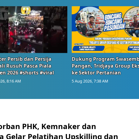
er Persib dan Persija
Dukung Program Swasem
li Rusuh Pasca Piala
Pangan, Tridjaya Group Ek
en 2026 #shorts #viral
ke Sektor Pertanian
26, 8:16 AM
5 Aug 2026, 7:38 AM
orban PHK, Kemnaker dan
 Gelar Pelatihan Upskilling dan