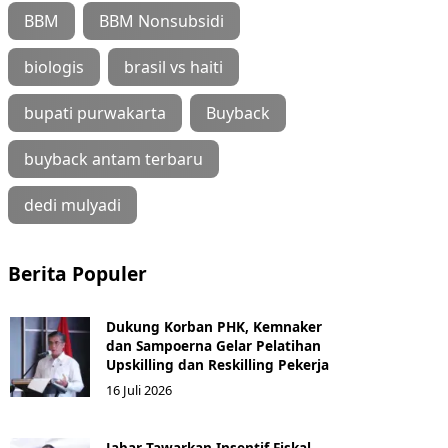
BBM
BBM Nonsubsidi
biologis
brasil vs haiti
bupati purwakarta
Buyback
buyback antam terbaru
dedi mulyadi
Berita Populer
Dukung Korban PHK, Kemnaker
dan Sampoerna Gelar Pelatihan
Upskilling dan Reskilling Pekerja
16 Juli 2026
Jabar Tawarkan Insentif Fiskal