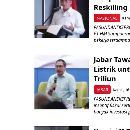
Reskilling
NASIONAL
Kami
PASUNDANEKSPRES
PT HM Sampoerna
pekerja terdampa
Jabar Tawa
Listrik un
Triliun
JABAR
Kamis, 16 
PASUNDANEKSPRES
insentif fiskal s
banyak investasi 