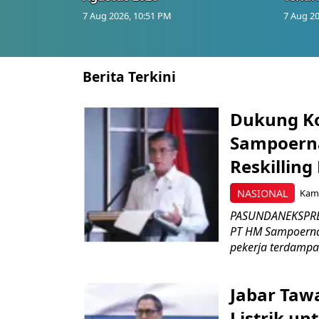
7 Aug 2026, 10:51 PM
7 Aug 20
Berita Terkini
Dukung K
Sampoerna
Reskilling
NASIONAL
Kami
PASUNDANEKSPRES
PT HM Sampoerna
pekerja terdampa
Jabar Tawa
Listrik un