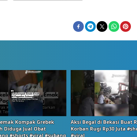
emak Kompak Grebek
Aksi Begal di Bekasi Buat 
 Diduga Jual Obat
Korban Rugi Rp30 Juta #sh
ang #shorts #viral #subang
#viral