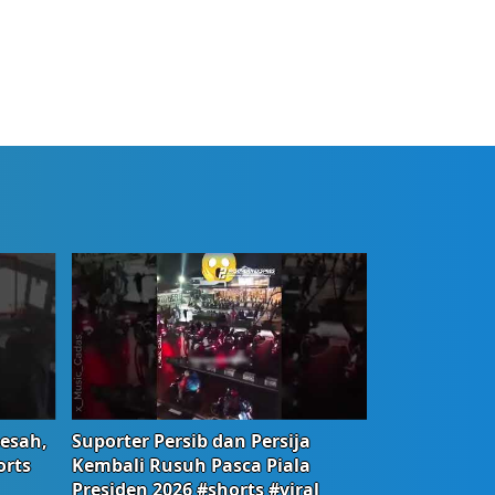
Resah,
Suporter Persib dan Persija
orts
Kembali Rusuh Pasca Piala
Presiden 2026 #shorts #viral