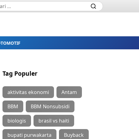
OTOMOTIF
Tag Populer
aktivitas ekonomi
Antam
BBM
BBM Nonsubsidi
biologis
brasil vs haiti
bupati purwakarta
Buyback