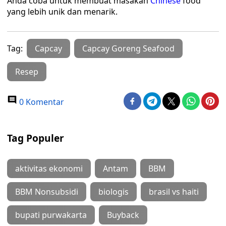
Anda coba untuk membuat masakan
Chinese
food
yang lebih unik dan menarik.
Tag:
Capcay
Capcay Goreng Seafood
Resep
0 Komentar
Tag Populer
aktivitas ekonomi
Antam
BBM
BBM Nonsubsidi
biologis
brasil vs haiti
bupati purwakarta
Buyback