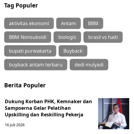
Tag Populer
aktivitas ekonomi
Antam
BBM
BBM Nonsubsidi
biologis
brasil vs haiti
bupati purwakarta
Buyback
buyback antam terbaru
dedi mulyadi
Berita Populer
Dukung Korban PHK, Kemnaker dan
Sampoerna Gelar Pelatihan
Upskilling dan Reskilling Pekerja
16 Juli 2026