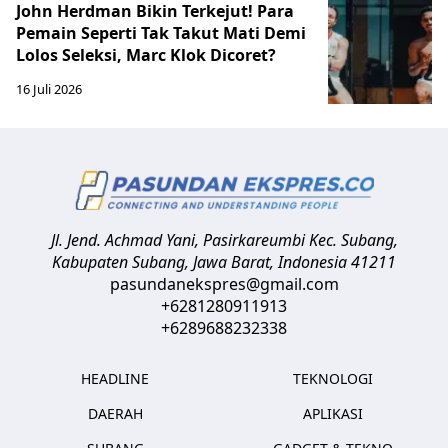
John Herdman Bikin Terkejut! Para
Pemain Seperti Tak Takut Mati Demi
Lolos Seleksi, Marc Klok Dicoret?
16 Juli 2026
Jl. Jend. Achmad Yani, Pasirkareumbi
Kec. Subang,
Kabupaten Subang, Jawa Barat
,
Indonesia
41211
pasundanekspres@gmail.com
+6281280911913
+6289688232338
HEADLINE
TEKNOLOGI
DAERAH
APLIKASI