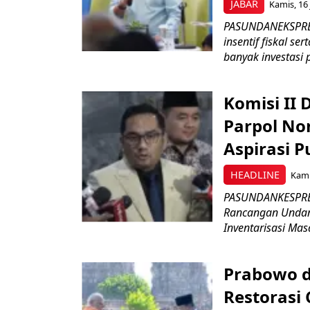
JABAR
Kamis, 16 
PASUNDANEKSPRES
insentif fiskal s
banyak investasi 
Komisi II
Parpol No
Aspirasi P
HEADLINE
Kami
PASUNDANKESPRES
Rancangan Undan
Inventarisasi Mas
Prabowo d
Restorasi