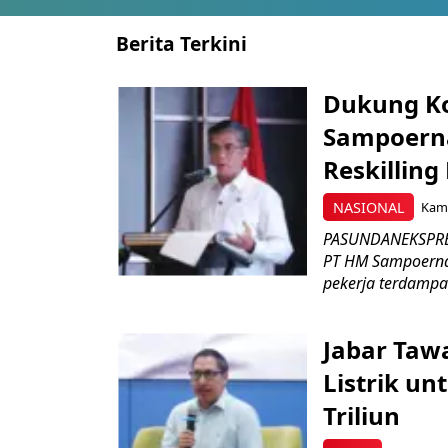
Berita Terkini
Dukung K
Sampoerna
Reskilling
NASIONAL
Kami
PASUNDANEKSPRES
PT HM Sampoerna
pekerja terdampa
Jabar Tawa
Listrik un
Triliun