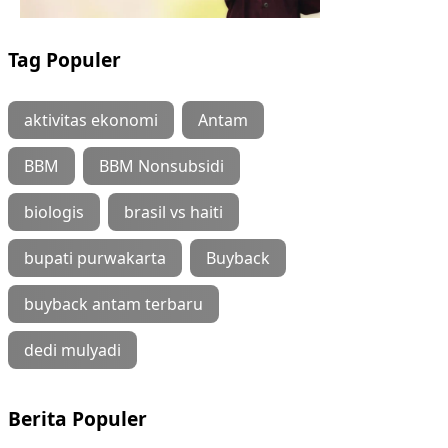
Tag Populer
aktivitas ekonomi
Antam
BBM
BBM Nonsubsidi
biologis
brasil vs haiti
bupati purwakarta
Buyback
buyback antam terbaru
dedi mulyadi
Berita Populer