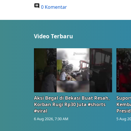
0 Komentar
Video Terbaru
Aksi Begal di Bekasi Buat Resah,
Suport
Korban Rugi Rp30 Juta #shorts
Kemba
#viral
Presid
6 Aug 2026, 7:30 AM
5 Aug 20