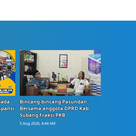
bada
Bincang-bincang Pasundan:
spansi
Bersama anggota DPRD Kab.
Subang Fraksi PKB
5 Aug 2026, 4:44 AM