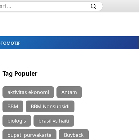
OTOMOTIF
Tag Populer
aktivitas ekonomi
Antam
BBM
BBM Nonsubsidi
biologis
brasil vs haiti
bupati purwakarta
Buyback