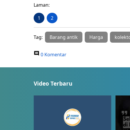
Laman:
1
2
Tag:
Barang antik
Harga
kolekt
0 Komentar
Video Terbaru