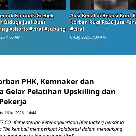
emak Kompak Grebek
Aksi Begal di Bekasi Buat 
 Diduga Jual Obat
Korban Rugi Rp30 Juta #sh
ang #shorts #viral #subang
#viral
26, 4:05 AM
6 Aug 2026, 7:30 AM
orban PHK, Kemnaker dan
 Gelar Pelatihan Upskilling dan
 Pekerja
s, 16 Jul 2026 - 14:44
.CO- Kementerian Ketenagakerjaan (Kemnaker) bersama
 Tbk kembali memperkuat kolaborasi dalam mendukung
k pemutusan hubungan kerja (PHK)...