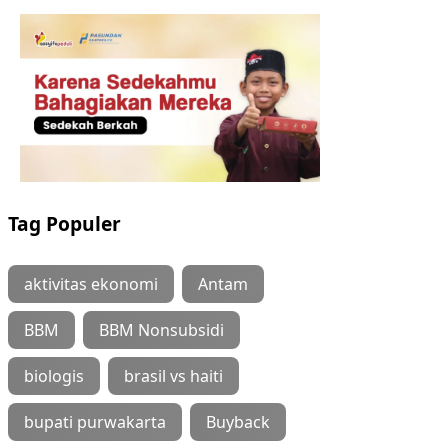
Tag Populer
aktivitas ekonomi
Antam
BBM
BBM Nonsubsidi
biologis
brasil vs haiti
bupati purwakarta
Buyback