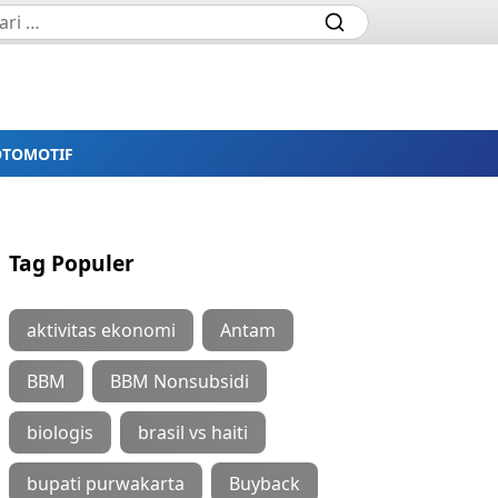
OTOMOTIF
Tag Populer
aktivitas ekonomi
Antam
BBM
BBM Nonsubsidi
biologis
brasil vs haiti
bupati purwakarta
Buyback