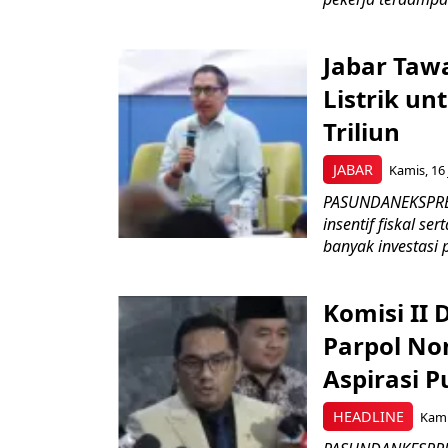
Jabar Tawa
Listrik un
Triliun
JABAR
Kamis, 16 
PASUNDANEKSPRES
insentif fiskal s
banyak investasi 
Komisi II
Parpol No
Aspirasi P
HEADLINE
Kami