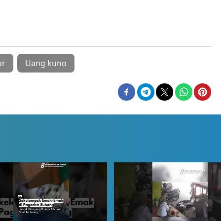
or
Uang kuno