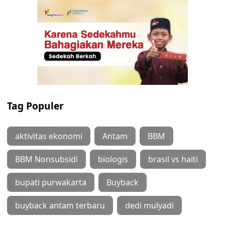
Tag Populer
aktivitas ekonomi
Antam
BBM
BBM Nonsubsidi
biologis
brasil vs haiti
bupati purwakarta
Buyback
buyback antam terbaru
dedi mulyadi