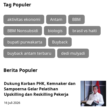
Tag Populer
aktivitas ekonomi
Antam
BBM
BBM Nonsubsidi
biologis
brasil vs haiti
bupati purwakarta
Buyback
buyback antam terbaru
dedi mulyadi
Berita Populer
Dukung Korban PHK, Kemnaker dan
Sampoerna Gelar Pelatihan
Upskilling dan Reskilling Pekerja
16 Juli 2026