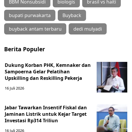
BBM Nonsubsidi
biologis
brasil vs haiti
bupati purwakarta
Buyback
buyback antam terbaru
dedi mulyadi
Berita Populer
Dukung Korban PHK, Kemnaker dan
Sampoerna Gelar Pelatihan
Upskilling dan Reskilling Pekerja
16 Juli 2026
Jabar Tawarkan Insentif Fiskal dan
Jaminan Listrik untuk Kejar Target
Investasi Rp314 Triliun
16 Juli 2026