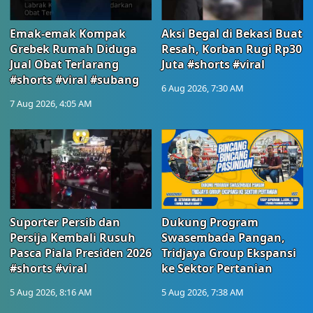
Emak-emak Kompak
Aksi Begal di Bekasi Buat
Grebek Rumah Diduga
Resah, Korban Rugi Rp30
Jual Obat Terlarang
Juta #shorts #viral
#shorts #viral #subang
6 Aug 2026, 7:30 AM
7 Aug 2026, 4:05 AM
Suporter Persib dan
Dukung Program
Persija Kembali Rusuh
Swasembada Pangan,
Pasca Piala Presiden 2026
Tridjaya Group Ekspansi
#shorts #viral
ke Sektor Pertanian
5 Aug 2026, 8:16 AM
5 Aug 2026, 7:38 AM