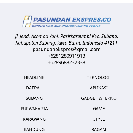
Jl. Jend. Achmad Yani, Pasirkareumbi
Kec. Subang,
Kabupaten Subang, Jawa Barat
,
Indonesia
41211
pasundanekspres@gmail.com
+6281280911913
+6289688232338
HEADLINE
TEKNOLOGI
DAERAH
APLIKASI
SUBANG
GADGET & TEKNO
PURWAKARTA
GAME
KARAWANG
STYLE
BANDUNG
RAGAM