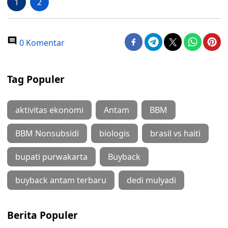
1
2
0 Komentar
Tag Populer
aktivitas ekonomi
Antam
BBM
BBM Nonsubsidi
biologis
brasil vs haiti
bupati purwakarta
Buyback
buyback antam terbaru
dedi mulyadi
Berita Populer