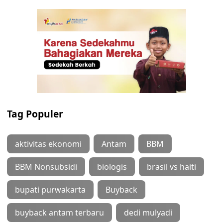
Tag Populer
aktivitas ekonomi
Antam
BBM
BBM Nonsubsidi
biologis
brasil vs haiti
bupati purwakarta
Buyback
buyback antam terbaru
dedi mulyadi