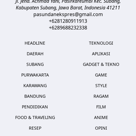
Jl. Jend. Achmad Yani, Pasirkareumbi
Kec. Subang,
Kabupaten Subang, Jawa Barat
,
Indonesia
41211
pasundanekspres@gmail.com
+6281280911913
+6289688232338
HEADLINE
TEKNOLOGI
DAERAH
APLIKASI
SUBANG
GADGET & TEKNO
PURWAKARTA
GAME
KARAWANG
STYLE
BANDUNG
RAGAM
PENDIDIKAN
FILM
FOOD & TRAVELING
ANIME
RESEP
OPINI