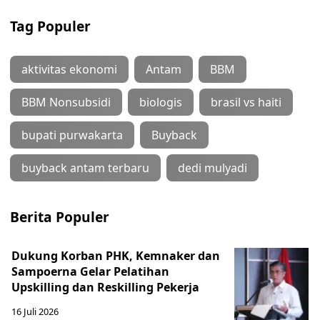
Tag Populer
aktivitas ekonomi
Antam
BBM
BBM Nonsubsidi
biologis
brasil vs haiti
bupati purwakarta
Buyback
buyback antam terbaru
dedi mulyadi
Berita Populer
Dukung Korban PHK, Kemnaker dan
Sampoerna Gelar Pelatihan
Upskilling dan Reskilling Pekerja
16 Juli 2026