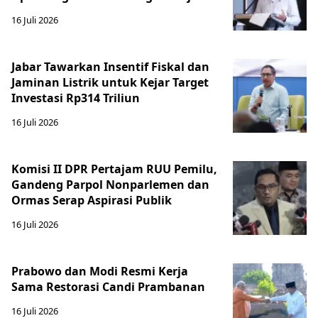
16 Juli 2026
Jabar Tawarkan Insentif Fiskal dan
Jaminan Listrik untuk Kejar Target
Investasi Rp314 Triliun
16 Juli 2026
Komisi II DPR Pertajam RUU Pemilu,
Gandeng Parpol Nonparlemen dan
Ormas Serap Aspirasi Publik
16 Juli 2026
Prabowo dan Modi Resmi Kerja
Sama Restorasi Candi Prambanan
16 Juli 2026