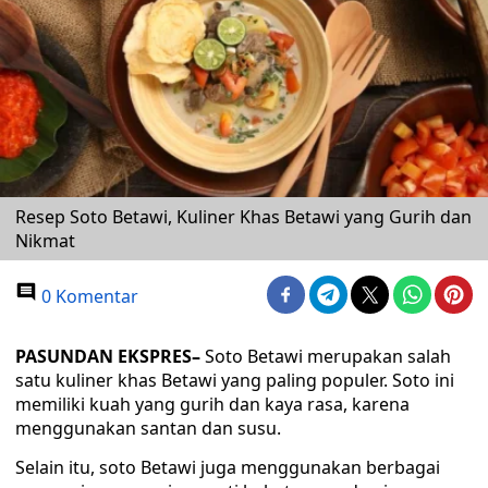
Resep Soto Betawi, Kuliner Khas Betawi yang Gurih dan
Nikmat
0 Komentar
PASUNDAN EKSPRES
–
Soto Betawi merupakan salah
satu kuliner khas Betawi yang paling populer. Soto ini
memiliki kuah yang gurih dan kaya rasa, karena
menggunakan santan dan susu.
Selain itu, soto Betawi juga menggunakan berbagai