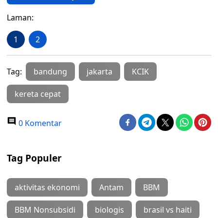
Laman:
1
2
Tag:
bandung
jakarta
KCIK
kereta cepat
0 Komentar
Tag Populer
aktivitas ekonomi
Antam
BBM
BBM Nonsubsidi
biologis
brasil vs haiti