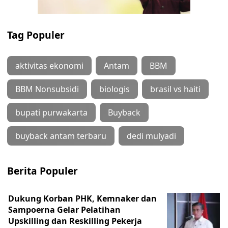
Tag Populer
aktivitas ekonomi
Antam
BBM
BBM Nonsubsidi
biologis
brasil vs haiti
bupati purwakarta
Buyback
buyback antam terbaru
dedi mulyadi
Berita Populer
Dukung Korban PHK, Kemnaker dan
Sampoerna Gelar Pelatihan
Upskilling dan Reskilling Pekerja