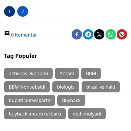
1
2
0 Komentar
Tag Populer
aktivitas ekonomi
Antam
BBM
BBM Nonsubsidi
biologis
brasil vs haiti
bupati purwakarta
Buyback
buyback antam terbaru
dedi mulyadi