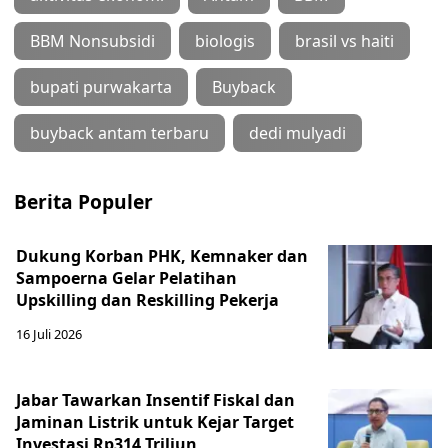
BBM Nonsubsidi
biologis
brasil vs haiti
bupati purwakarta
Buyback
buyback antam terbaru
dedi mulyadi
Berita Populer
Dukung Korban PHK, Kemnaker dan
Sampoerna Gelar Pelatihan
Upskilling dan Reskilling Pekerja
16 Juli 2026
Jabar Tawarkan Insentif Fiskal dan
Jaminan Listrik untuk Kejar Target
Investasi Rp314 Triliun