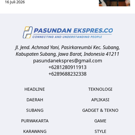
16 Juli 2026
Jl. Jend. Achmad Yani, Pasirkareumbi
Kec. Subang,
Kabupaten Subang, Jawa Barat
,
Indonesia
41211
pasundanekspres@gmail.com
+6281280911913
+6289688232338
HEADLINE
TEKNOLOGI
DAERAH
APLIKASI
SUBANG
GADGET & TEKNO
PURWAKARTA
GAME
KARAWANG
STYLE