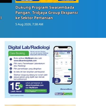
Dukung Program Swasembada
Pangan, Tridjaya Group Ekspansi
l
ke Sektor Pertanian
5 Aug 2026, 7:38 AM