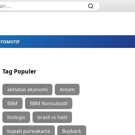
OTOMOTIF
Tag Populer
aktivitas ekonomi
Antam
BBM
BBM Nonsubsidi
biologis
brasil vs haiti
bupati purwakarta
Buyback