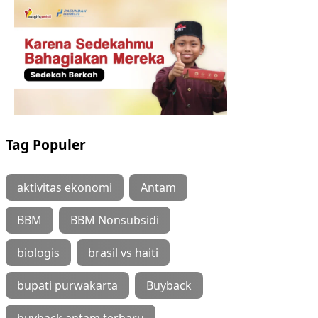
Tag Populer
aktivitas ekonomi
Antam
BBM
BBM Nonsubsidi
biologis
brasil vs haiti
bupati purwakarta
Buyback