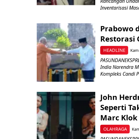
Rancangan Undan
Inventarisasi Mas
Prabowo d
Restorasi
HEADLINE
Kami
PASUNDANEKSPRES
India Narendra M
Kompleks Candi P
John Herd
Seperti Ta
Marc Klok 
OLAHRAGA
Kami