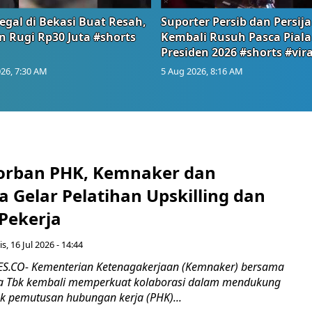
egal di Bekasi Buat Resah,
Suporter Persib dan Persija
n Rugi Rp30 Juta #shorts
Kembali Rusuh Pasca Piala
Presiden 2026 #shorts #vira
26, 7:30 AM
5 Aug 2026, 8:16 AM
orban PHK, Kemnaker dan
 Gelar Pelatihan Upskilling dan
 Pekerja
s, 16 Jul 2026 - 14:44
.CO- Kementerian Ketenagakerjaan (Kemnaker) bersama
 Tbk kembali memperkuat kolaborasi dalam mendukung
k pemutusan hubungan kerja (PHK)...