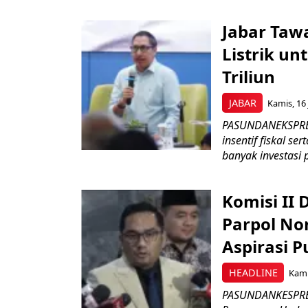
Jabar Tawa
Listrik un
Triliun
JABAR
Kamis, 16 
PASUNDANEKSPRES
insentif fiskal s
banyak investasi 
Komisi II
Parpol No
Aspirasi P
HEADLINE
Kami
PASUNDANKESPRES