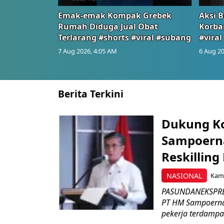
Emak-emak Kompak Grebek
Aksi B
Rumah Diduga Jual Obat
Korba
Terlarang #shorts #viral #subang
#viral
7 Aug 2026, 4:05 AM
6 Aug 20
Berita Terkini
Dukung K
Sampoerna
Reskilling
NASIONAL
Kami
PASUNDANEKSPRES
PT HM Sampoerna
pekerja terdampa