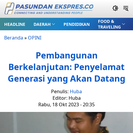
FOOD &
HEADLINE
DAERAH
PENDIDIKAN
TRAVELING
Beranda
»
OPINI
Pembangunan
Berkelanjutan: Penyelamat
Generasi yang Akan Datang
Penulis:
Huba
Editor: Huba
Rabu, 18 Okt 2023 - 20:35