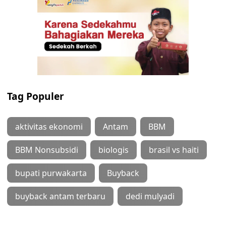
Tag Populer
aktivitas ekonomi
Antam
BBM
BBM Nonsubsidi
biologis
brasil vs haiti
bupati purwakarta
Buyback
buyback antam terbaru
dedi mulyadi