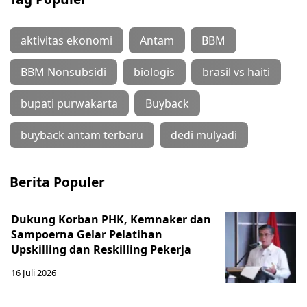
aktivitas ekonomi
Antam
BBM
BBM Nonsubsidi
biologis
brasil vs haiti
bupati purwakarta
Buyback
buyback antam terbaru
dedi mulyadi
Berita Populer
Dukung Korban PHK, Kemnaker dan
Sampoerna Gelar Pelatihan
Upskilling dan Reskilling Pekerja
16 Juli 2026