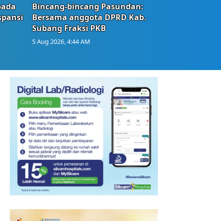
bada
Bincang-bincang Pasundan:
spansi
Bersama anggota DPRD Kab.
Subang Fraksi PKB
5 Aug 2026, 4:44 AM