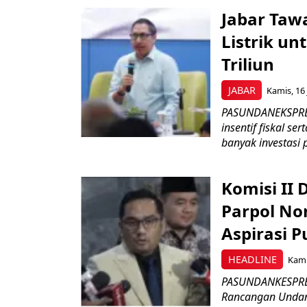
Jabar Tawa
Listrik un
Triliun
JABAR
Kamis, 16 
PASUNDANEKSPRES
insentif fiskal s
banyak investasi 
Komisi II
Parpol No
Aspirasi P
HEADLINE
Kami
PASUNDANKESPRES
Rancangan Undan