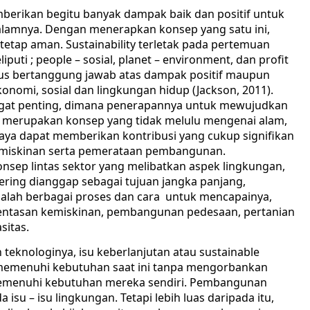
berikan begitu banyak dampak baik dan positif untuk
alamnya. Dengan menerapkan konsep yang satu ini,
tetap aman. Sustainability terletak pada pertemuan
iputi ; people – sosial, planet – environment, dan profit
us bertanggung jawab atas dampak positif maupun
onomi, sosial dan lingkungan hidup (Jackson, 2011).
angat penting, dimana penerapannya untuk mewujudkan
ity merupakan konsep yang tidak melulu mengenai alam,
rcaya dapat memberikan kontribusi yang cukup signifikan
emiskinan serta pemerataan pembangunan.
onsep lintas sektor yang melibatkan aspek lingkungan,
 sering dianggap sebagai tujuan jangka panjang,
lah berbagai proses dan cara untuk mencapainya,
entasan kemiskinan, pembangunan pedesaan, pertanian
itas.
teknologinya, isu keberlanjutan atau sustainable
emenuhi kebutuhan saat ini tanpa mengorbankan
menuhi kebutuhan mereka sendiri. Pembangunan
 isu – isu lingkungan. Tetapi lebih luas daripada itu,