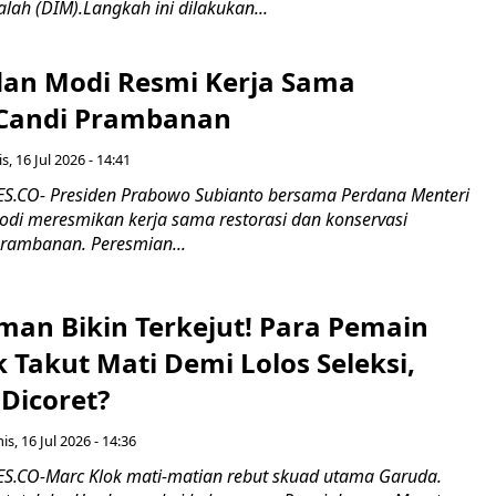
alah (DIM).Langkah ini dilakukan...
an Modi Resmi Kerja Sama
 Candi Prambanan
s, 16 Jul 2026 - 14:41
.CO- Presiden Prabowo Subianto bersama Perdana Menteri
odi meresmikan kerja sama restorasi dan konservasi
rambanan. Peresmian...
man Bikin Terkejut! Para Pemain
k Takut Mati Demi Lolos Seleksi,
Dicoret?
s, 16 Jul 2026 - 14:36
.CO-Marc Klok mati-matian rebut skuad utama Garuda.