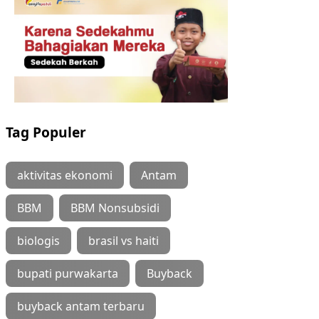
Tag Populer
aktivitas ekonomi
Antam
BBM
BBM Nonsubsidi
biologis
brasil vs haiti
bupati purwakarta
Buyback
buyback antam terbaru