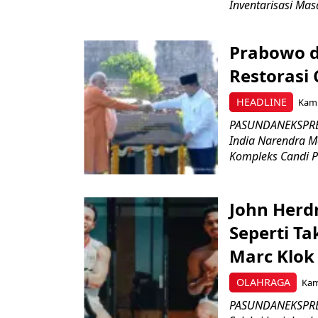
Inventarisasi Mas
Prabowo d
Restorasi
HEADLINE
Kami
PASUNDANEKSPRES
India Narendra M
Kompleks Candi P
John Herd
Seperti Ta
Marc Klok 
OLAHRAGA
Kami
PASUNDANEKSPRES