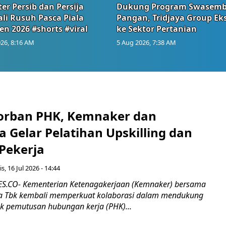
er Persib dan Persija
Dukung Program Swasem
li Rusuh Pasca Piala
Pangan, Tridjaya Group Ek
en 2026 #shorts #viral
ke Sektor Pertanian
26, 8:16 AM
5 Aug 2026, 7:38 AM
orban PHK, Kemnaker dan
 Gelar Pelatihan Upskilling dan
 Pekerja
s, 16 Jul 2026 - 14:44
.CO- Kementerian Ketenagakerjaan (Kemnaker) bersama
 Tbk kembali memperkuat kolaborasi dalam mendukung
k pemutusan hubungan kerja (PHK)...