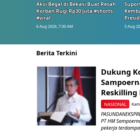
Aksi Begal di Bekasi Buat Resah,
Suport
Korban Rugi Rp30 Juta #shorts
Kemba
#viral
Presid
6 Aug 2026, 7:30 AM
5 Aug 20
Berita Terkini
Dukung K
Sampoerna
Reskilling
NASIONAL
Kami
PASUNDANEKSPRES
PT HM Sampoerna
pekerja terdampa