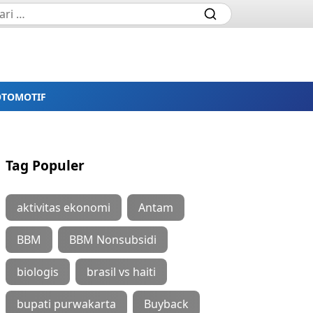
OTOMOTIF
Tag Populer
aktivitas ekonomi
Antam
BBM
BBM Nonsubsidi
biologis
brasil vs haiti
bupati purwakarta
Buyback