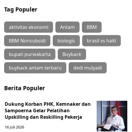
Tag Populer
aktivitas ekonomi
Antam
BBM
BBM Nonsubsidi
biologis
brasil vs haiti
bupati purwakarta
Buyback
buyback antam terbaru
dedi mulyadi
Berita Populer
Dukung Korban PHK, Kemnaker dan
Sampoerna Gelar Pelatihan
Upskilling dan Reskilling Pekerja
16 Juli 2026