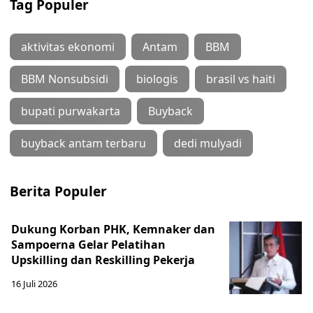
Tag Populer
aktivitas ekonomi
Antam
BBM
BBM Nonsubsidi
biologis
brasil vs haiti
bupati purwakarta
Buyback
buyback antam terbaru
dedi mulyadi
Berita Populer
Dukung Korban PHK, Kemnaker dan
Sampoerna Gelar Pelatihan
Upskilling dan Reskilling Pekerja
16 Juli 2026