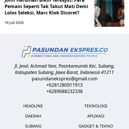
Pemain Seperti Tak Takut Mati Demi
Lolos Seleksi, Marc Klok Dicoret?
16 Juli 2026
Jl. Jend. Achmad Yani, Pasirkareumbi
Kec. Subang,
Kabupaten Subang, Jawa Barat
,
Indonesia
41211
pasundanekspres@gmail.com
+6281280911913
+6289688232338
HEADLINE
TEKNOLOGI
DAERAH
APLIKASI
SUBANG
GADGET & TEKNO