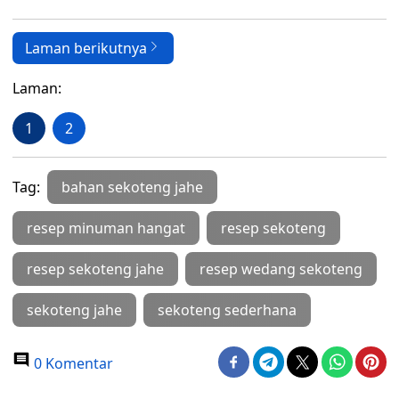
Laman berikutnya
Laman:
1
2
Tag:
bahan sekoteng jahe
resep minuman hangat
resep sekoteng
resep sekoteng jahe
resep wedang sekoteng
sekoteng jahe
sekoteng sederhana
0 Komentar