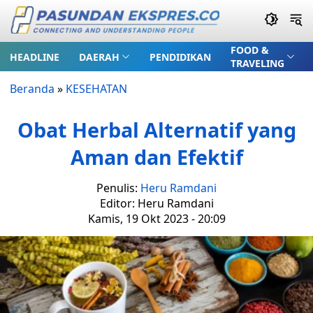
FOOD &
HEADLINE
DAERAH
PENDIDIKAN
TRAVELING
Beranda
»
KESEHATAN
Obat Herbal Alternatif yang
Aman dan Efektif
Penulis:
Heru Ramdani
Editor: Heru Ramdani
Kamis, 19 Okt 2023 - 20:09