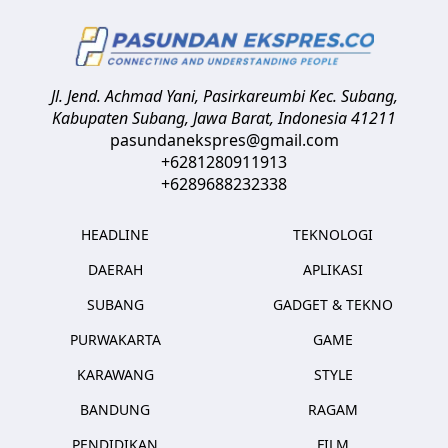
Jl. Jend. Achmad Yani, Pasirkareumbi
Kec. Subang,
Kabupaten Subang, Jawa Barat
,
Indonesia
41211
pasundanekspres@gmail.com
+6281280911913
+6289688232338
HEADLINE
TEKNOLOGI
DAERAH
APLIKASI
SUBANG
GADGET & TEKNO
PURWAKARTA
GAME
KARAWANG
STYLE
BANDUNG
RAGAM
PENDIDIKAN
FILM