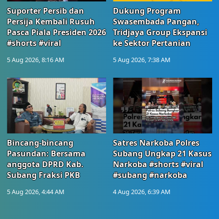
Suporter Persib dan
Dukung Program
Persija Kembali Rusuh
Swasembada Pangan,
Pasca Piala Presiden 2026
Tridjaya Group Ekspansi
#shorts #viral
ke Sektor Pertanian
5 Aug 2026, 8:16 AM
5 Aug 2026, 7:38 AM
Bincang-bincang
Satres Narkoba Polres
Pasundan: Bersama
Subang Ungkap 21 Kasus
anggota DPRD Kab.
Narkoba #shorts #viral
Subang Fraksi PKB
#subang #narkoba
5 Aug 2026, 4:44 AM
4 Aug 2026, 6:39 AM