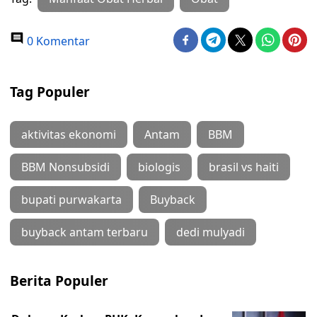
0 Komentar
Tag Populer
aktivitas ekonomi
Antam
BBM
BBM Nonsubsidi
biologis
brasil vs haiti
bupati purwakarta
Buyback
buyback antam terbaru
dedi mulyadi
Berita Populer