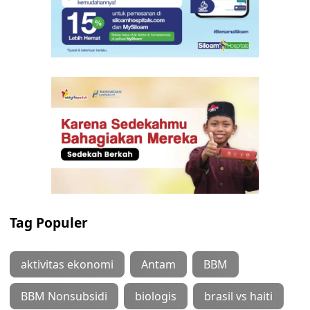
Tag Populer
aktivitas ekonomi
Antam
BBM
BBM Nonsubsidi
biologis
brasil vs haiti