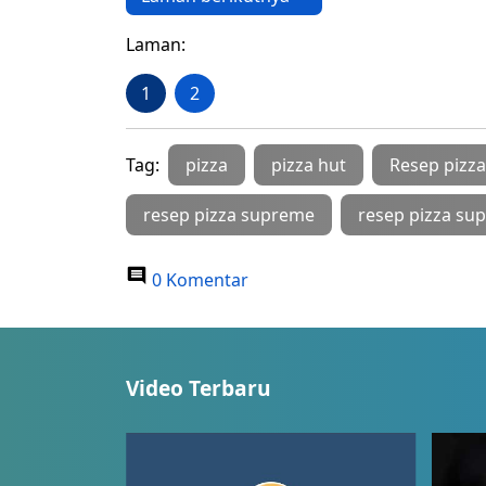
Laman:
1
2
Tag:
pizza
pizza hut
Resep pizza
resep pizza supreme
resep pizza s
0 Komentar
Video Terbaru