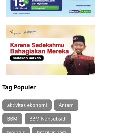
Tag Populer
aktivitas ekonomi
Antam
BBM
BBM Nonsubsidi
biologis
brasil vs haiti