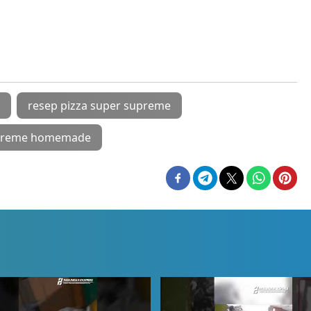
resep pizza super supreme
upreme homemade