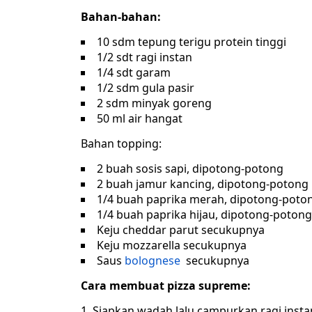
Bahan-bahan:
10 sdm tepung terigu protein tinggi
1/2 sdt ragi instan
1/4 sdt garam
1/2 sdm gula pasir
2 sdm minyak goreng
50 ml air hangat
Bahan topping:
2 buah sosis sapi, dipotong-potong
2 buah jamur kancing, dipotong-potong
1/4 buah paprika merah, dipotong-poto
1/4 buah paprika hijau, dipotong-potong
Keju cheddar parut secukupnya
Keju mozzarella secukupnya
Saus
bolognese
secukupnya
Cara membuat pizza supreme:
Siapkan wadah lalu campurkan ragi instan