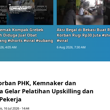
emak Kompak Grebek
Aksi Begal di Bekasi Buat 
 Diduga Jual Obat
Korban Rugi Rp30 Juta #sh
ang #shorts #viral #subang
#viral
26, 4:05 AM
6 Aug 2026, 7:30 AM
orban PHK, Kemnaker dan
 Gelar Pelatihan Upskilling dan
 Pekerja
s, 16 Jul 2026 - 14:44