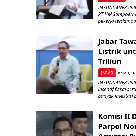
PASUNDANEKSPRES
PT HM Sampoerna
pekerja terdampa
Jabar Tawa
Listrik un
Triliun
JABAR
Kamis, 16 
PASUNDANEKSPRES
insentif fiskal s
banyak investasi 
Komisi II
Parpol No