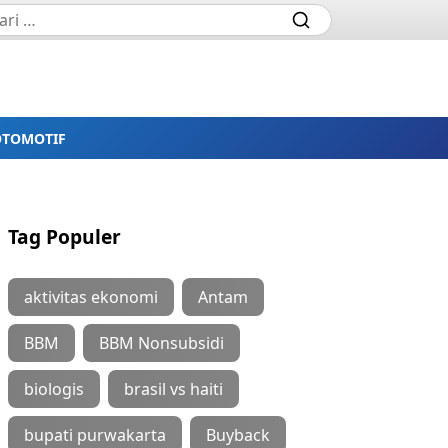
OTOMOTIF
Tag Populer
aktivitas ekonomi
Antam
BBM
BBM Nonsubsidi
biologis
brasil vs haiti
bupati purwakarta
Buyback