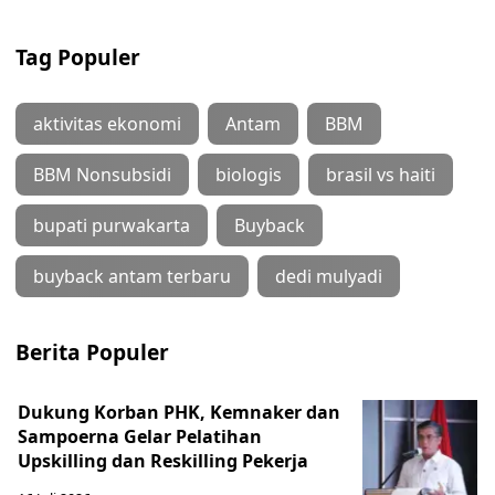
Tag Populer
aktivitas ekonomi
Antam
BBM
BBM Nonsubsidi
biologis
brasil vs haiti
bupati purwakarta
Buyback
buyback antam terbaru
dedi mulyadi
Berita Populer
Dukung Korban PHK, Kemnaker dan
Sampoerna Gelar Pelatihan
Upskilling dan Reskilling Pekerja