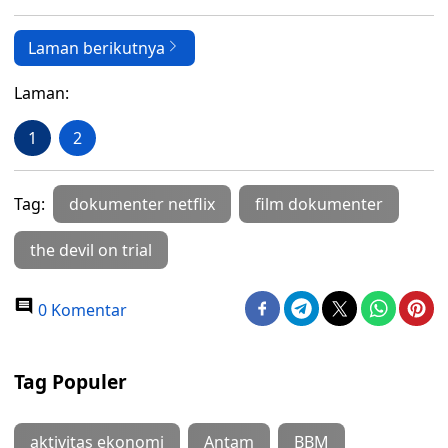
Laman berikutnya
Laman:
1
2
Tag:
dokumenter netflix
film dokumenter
the devil on trial
0 Komentar
Tag Populer
aktivitas ekonomi
Antam
BBM