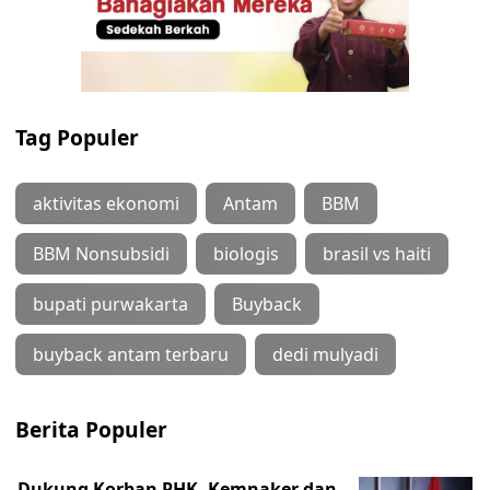
Tag Populer
aktivitas ekonomi
Antam
BBM
BBM Nonsubsidi
biologis
brasil vs haiti
bupati purwakarta
Buyback
buyback antam terbaru
dedi mulyadi
Berita Populer
Dukung Korban PHK, Kemnaker dan