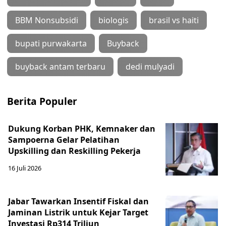
BBM Nonsubsidi
biologis
brasil vs haiti
bupati purwakarta
Buyback
buyback antam terbaru
dedi mulyadi
Berita Populer
Dukung Korban PHK, Kemnaker dan
Sampoerna Gelar Pelatihan
Upskilling dan Reskilling Pekerja
16 Juli 2026
Jabar Tawarkan Insentif Fiskal dan
Jaminan Listrik untuk Kejar Target
Investasi Rp314 Triliun