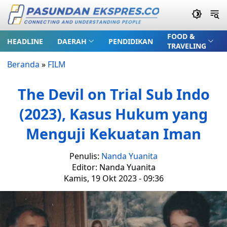
FOOD &
HEADLINE
DAERAH
PENDIDIKAN
TRAVELING
Beranda
»
FILM
The Devil on Trial Sub Indo
(2023), Kasus Hukum yang
Menguji Kekuatan Iman
Penulis:
Nanda Yuanita
Editor: Nanda Yuanita
Kamis, 19 Okt 2023 - 09:36