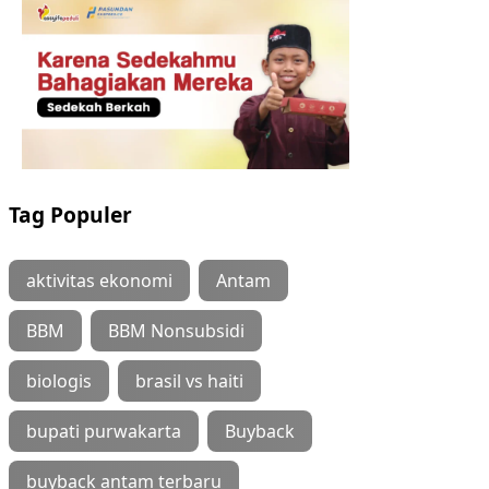
Tag Populer
aktivitas ekonomi
Antam
BBM
BBM Nonsubsidi
biologis
brasil vs haiti
bupati purwakarta
Buyback
buyback antam terbaru