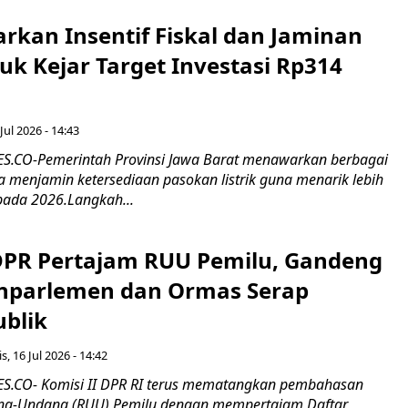
rkan Insentif Fiskal dan Jaminan
tuk Kejar Target Investasi Rp314
Jul 2026 - 14:43
.CO-Pemerintah Provinsi Jawa Barat menawarkan berbagai
erta menjamin ketersediaan pasokan listrik guna menarik lebih
pada 2026.Langkah...
 DPR Pertajam RUU Pemilu, Gandeng
nparlemen dan Ormas Serap
ublik
s, 16 Jul 2026 - 14:42
.CO- Komisi II DPR RI terus mematangkan pembahasan
g-Undang (RUU) Pemilu dengan mempertajam Daftar