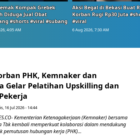
emak Kompak Grebek
Aksi Begal di Bekasi Buat 
 Diduga Jual Obat
Korban Rugi Rp30 Juta #sh
ang #shorts #viral #subang
#viral
26, 4:05 AM
6 Aug 2026, 7:30 AM
orban PHK, Kemnaker dan
 Gelar Pelatihan Upskilling dan
 Pekerja
s, 16 Jul 2026 - 14:44
.CO- Kementerian Ketenagakerjaan (Kemnaker) bersama
 Tbk kembali memperkuat kolaborasi dalam mendukung
k pemutusan hubungan kerja (PHK)...