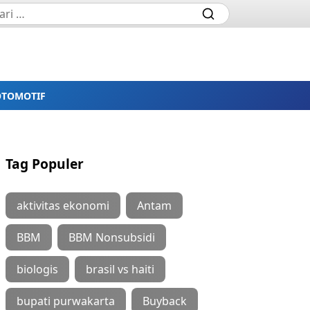
OTOMOTIF
Tag Populer
aktivitas ekonomi
Antam
BBM
BBM Nonsubsidi
biologis
brasil vs haiti
bupati purwakarta
Buyback