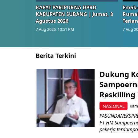
RAPAT PARIPURNA DPRD
Emak-
KABUPATEN SUBANG | Jumat, 8
Rumah
Agustus 2026
Terlar
7 Aug 2026, 10:51 PM
7 Aug 20
Berita Terkini
Dukung K
Sampoerna
Reskilling
NASIONAL
Kami
PASUNDANEKSPRES
PT HM Sampoerna
pekerja terdampa