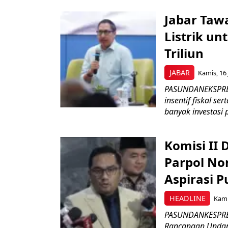
Jabar Tawa
Listrik un
Triliun
JABAR
Kamis, 16 
PASUNDANEKSPRES
insentif fiskal s
banyak investasi 
Komisi II
Parpol No
Aspirasi P
HEADLINE
Kami
PASUNDANKESPRES
Rancangan Undan