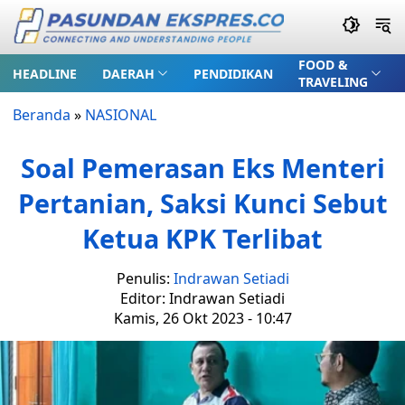
FOOD &
HEADLINE
DAERAH
PENDIDIKAN
TRAVELING
Beranda
»
NASIONAL
Soal Pemerasan Eks Menteri
Pertanian, Saksi Kunci Sebut
Ketua KPK Terlibat
Penulis:
Indrawan Setiadi
Editor: Indrawan Setiadi
Kamis, 26 Okt 2023 - 10:47