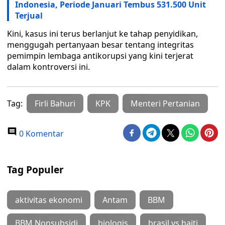
Indonesia, Periode Januari Tembus 531.500 Unit
Terjual
Kini, kasus ini terus berlanjut ke tahap penyidikan,
menggugah pertanyaan besar tentang integritas
pemimpin lembaga antikorupsi yang kini terjerat
dalam kontroversi ini.
Tag:
Firli Bahuri
KPK
Menteri Pertanian
0 Komentar
Tag Populer
aktivitas ekonomi
Antam
BBM
BBM Nonsubsidi
biologis
brasil vs haiti