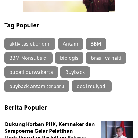
Tag Populer
aktivitas ekonomi
Antam
BBM
BBM Nonsubsidi
biologis
brasil vs haiti
bupati purwakarta
Buyback
buyback antam terbaru
dedi mulyadi
Berita Populer
Dukung Korban PHK, Kemnaker dan
Sampoerna Gelar Pelatihan
Upskilling dan Reskilling Pekerja