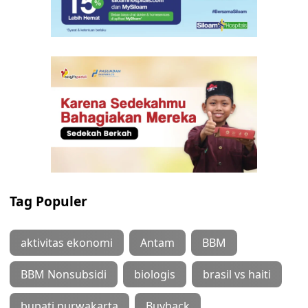
Tag Populer
aktivitas ekonomi
Antam
BBM
BBM Nonsubsidi
biologis
brasil vs haiti
bupati purwakarta
Buyback