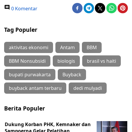
0 Komentar
Tag Populer
aktivitas ekonomi
Antam
BBM
BBM Nonsubsidi
biologis
brasil vs haiti
bupati purwakarta
Buyback
buyback antam terbaru
dedi mulyadi
Berita Populer
Dukung Korban PHK, Kemnaker dan
Sampoerna Gelar Pelatihan