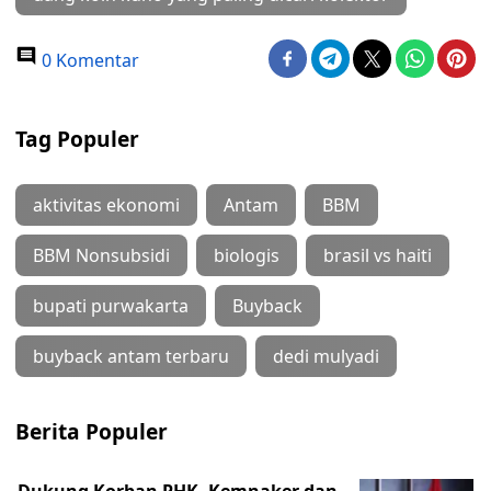
0 Komentar
Tag Populer
aktivitas ekonomi
Antam
BBM
BBM Nonsubsidi
biologis
brasil vs haiti
bupati purwakarta
Buyback
buyback antam terbaru
dedi mulyadi
Berita Populer