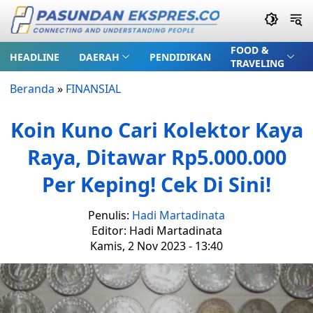
FOOD &
HEADLINE
DAERAH
PENDIDIKAN
TRAVELING
Beranda
»
FINANSIAL
Koin Kuno Cari Kolektor Kaya
Raya, Ditawar Rp5.000.000
Per Keping! Cek Di Sini!
Penulis:
Hadi Martadinata
Editor: Hadi Martadinata
Kamis, 2 Nov 2023 - 13:40