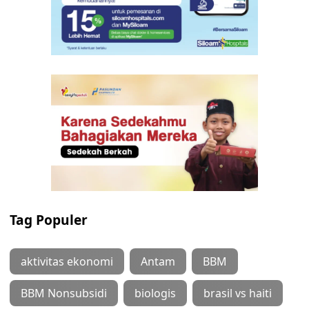
Tag Populer
aktivitas ekonomi
Antam
BBM
BBM Nonsubsidi
biologis
brasil vs haiti