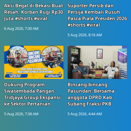
Aksi Begal di Bekasi Buat
Suporter Persib dan
Resah, Korban Rugi Rp30
Persija Kembali Rusuh
Juta #shorts #viral
Pasca Piala Presiden 2026
#shorts #viral
6 Aug 2026, 7:30 AM
5 Aug 2026, 8:16 AM
Dukung Program
Bincang-bincang
Swasembada Pangan,
Pasundan: Bersama
Tridjaya Group Ekspansi
anggota DPRD Kab.
ke Sektor Pertanian
Subang Fraksi PKB
5 Aug 2026, 7:38 AM
5 Aug 2026, 4:44 AM