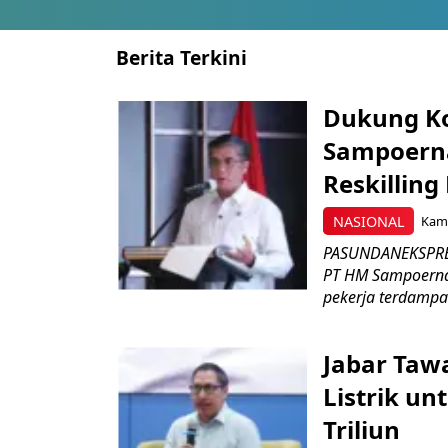
Berita Terkini
Dukung K
Sampoerna
Reskilling
NASIONAL
Kami
PASUNDANEKSPRES
PT HM Sampoerna
pekerja terdampa
Jabar Tawa
Listrik un
Triliun