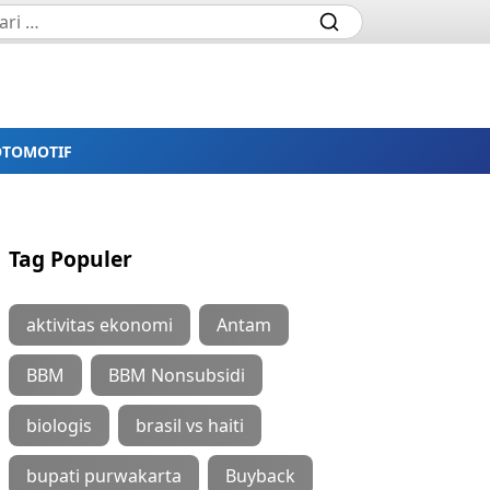
OTOMOTIF
Tag Populer
aktivitas ekonomi
Antam
BBM
BBM Nonsubsidi
biologis
brasil vs haiti
bupati purwakarta
Buyback