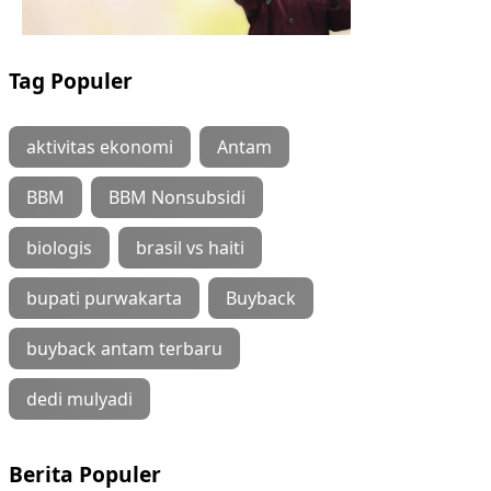
Tag Populer
aktivitas ekonomi
Antam
BBM
BBM Nonsubsidi
biologis
brasil vs haiti
bupati purwakarta
Buyback
buyback antam terbaru
dedi mulyadi
Berita Populer