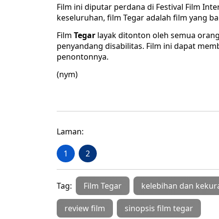
Film ini diputar perdana di Festival Film I
keseluruhan, film Tegar adalah film yang ba
Film
Tegar
layak ditonton oleh semua orang
penyandang disabilitas. Film ini dapat memb
penontonnya.
(nym)
Laman:
1
2
Tag:
Film Tegar
kelebihan dan kekur
review film
sinopsis film tegar