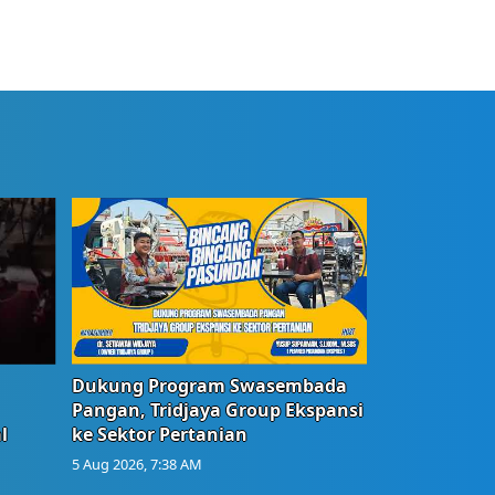
Dukung Program Swasembada
Pangan, Tridjaya Group Ekspansi
l
ke Sektor Pertanian
5 Aug 2026, 7:38 AM