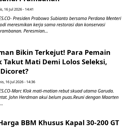
s, 16 Jul 2026 - 14:41
.CO- Presiden Prabowo Subianto bersama Perdana Menteri
odi meresmikan kerja sama restorasi dan konservasi
rambanan. Peresmian...
man Bikin Terkejut! Para Pemain
k Takut Mati Demi Lolos Seleksi,
Dicoret?
s, 16 Jul 2026 - 14:36
.CO-Marc Klok mati-matian rebut skuad utama Garuda.
 ketat. John Herdman akui belum puas.Reuni dengan Maarten
..
Harga BBM Khusus Kapal 30-200 GT