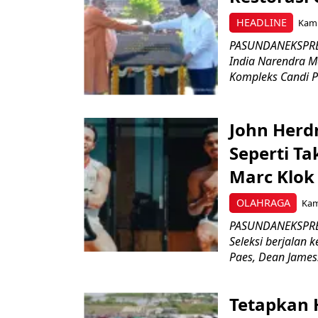
HEADLINE
Kami
PASUNDANEKSPRES
India Narendra M
Kompleks Candi P
John Herd
Seperti Ta
Marc Klok 
OLAHRAGA
Kami
PASUNDANEKSPRES
Seleksi berjalan
Paes, Dean James.
Tetapkan 