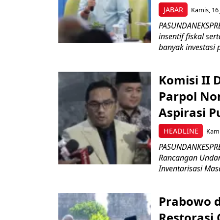
JABAR
Kamis, 16 
PASUNDANEKSPRES
insentif fiskal s
banyak investasi 
Komisi II
Parpol No
Aspirasi P
HEADLINE
Kami
PASUNDANKESPRES
Rancangan Undan
Inventarisasi Mas
Prabowo d
Restorasi