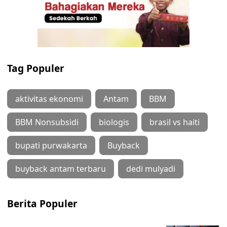
Tag Populer
aktivitas ekonomi
Antam
BBM
BBM Nonsubsidi
biologis
brasil vs haiti
bupati purwakarta
Buyback
buyback antam terbaru
dedi mulyadi
Berita Populer