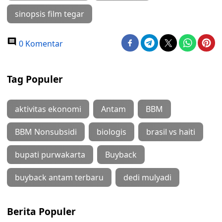
sinopsis film tegar
0 Komentar
Tag Populer
aktivitas ekonomi
Antam
BBM
BBM Nonsubsidi
biologis
brasil vs haiti
bupati purwakarta
Buyback
buyback antam terbaru
dedi mulyadi
Berita Populer