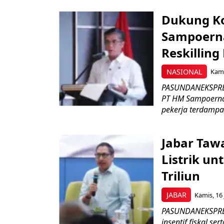
Dukung K
Sampoerna
Reskilling
NASIONAL
Kami
PASUNDANEKSPRES
PT HM Sampoerna
pekerja terdampa
Jabar Tawa
Listrik un
Triliun
JABAR
Kamis, 16 
PASUNDANEKSPRES
insentif fiskal s