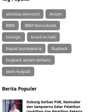
aktivitas ekonomi
Antam
BBM
BBM Nonsubsidi
biologis
brasil vs haiti
bupati purwakarta
Buyback
buyback antam terbaru
dedi mulyadi
Berita Populer
Dukung Korban PHK, Kemnaker
dan Sampoerna Gelar Pelatihan
Upskilling dan Reskilling Pekerja