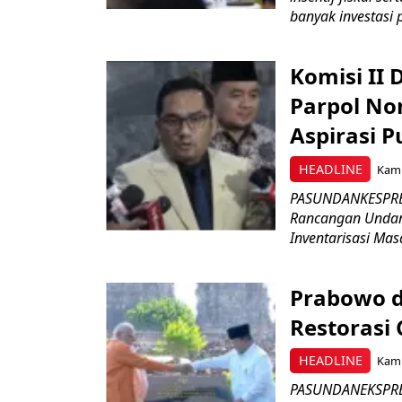
banyak investasi 
Komisi II
Parpol No
Aspirasi P
HEADLINE
Kami
PASUNDANKESPRES
Rancangan Undan
Inventarisasi Mas
Prabowo d
Restorasi
HEADLINE
Kami
PASUNDANEKSPRES