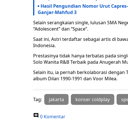
Hasil Pengundian Nomor Urut Capres-
Ganjar-Mahfud 3
Selain serangkaian single, lulusan SMA Nege
“Adolescent” dan “Space”.
Saat ini, Astri terdaftar sebagai artis di
Indonesia.
Prestasinya tidak hanya terbatas pada singl
Solo Wanita R&B Terbaik pada Anugerah Mu
Selain itu, ia pernah berkolaborasi denga
album Dilan 1990-1991 dan Voor Milea.
Tag:
jakarta
konser coldplay
spe
0 Komentar