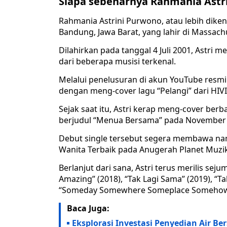
Siapa sebenarnya Rahmania Astri
Rahmania Astrini Purwono, atau lebih diken
Bandung, Jawa Barat, yang lahir di Massachu
Dilahirkan pada tanggal 4 Juli 2001, Astri
dari beberapa musisi terkenal.
Melalui penelusuran di akun YouTube resmin
dengan meng-cover lagu “Pelangi” dari HIV
Sejak saat itu, Astri kerap meng-cover ber
berjudul “Menua Bersama” pada November 
Debut single tersebut segera membawa nam
Wanita Terbaik pada Anugerah Planet Muzik
Berlanjut dari sana, Astri terus merilis sejum
Amazing” (2018), “Tak Lagi Sama” (2019), “T
“Someday Somewhere Someplace Somehow”
Baca Juga:
Eksplorasi Investasi Penyedian Air B