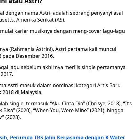
ni atau Astri?
al dengan nama Astri, adalah seorang penyanyi asal
setts, Amerika Serikat (AS).
 memulai karier musiknya dengan meng-cover lagu-lagu
ya (Rahmania Astrini), Astri pertama kali muncul
I! pada Desember 2016.
bagai lagu sebelum akhirnya merilis single pertamanya
2017.
a Astri masuk dalam nominasi kategori Artis Baru
 2018 di Malaysia.
lah single, termasuk “Aku Cinta Dia” (Chrisye, 2018), “It’s
ak Bisa” (2020), “When You, Were Mine” (2021), hingga
 (2023).
ersih, Perumda TRS Jalin Kerjasama dengan K Water