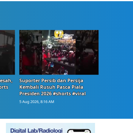
Resah,
Suporter Persib dan Persija
orts
Kembali Rusuh Pasca Piala
Presiden 2026 #shorts #viral
5 Aug 2026, 8:16 AM