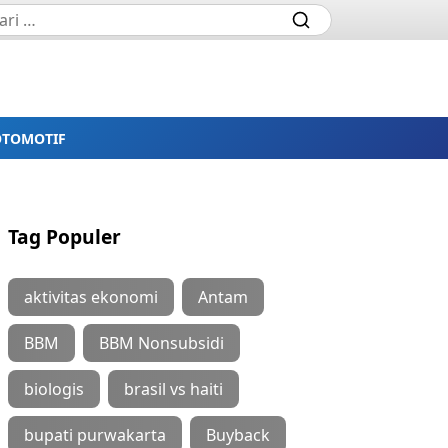
OTOMOTIF
Tag Populer
aktivitas ekonomi
Antam
BBM
BBM Nonsubsidi
biologis
brasil vs haiti
bupati purwakarta
Buyback