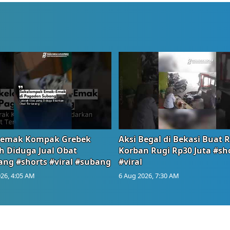
emak Kompak Grebek
Aksi Begal di Bekasi Buat 
 Diduga Jual Obat
Korban Rugi Rp30 Juta #sh
ang #shorts #viral #subang
#viral
26, 4:05 AM
6 Aug 2026, 7:30 AM