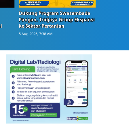
Dukung Program Swasembada
Pangan, Tridjaya Group Ekspansi
l
ke Sektor Pertanian
5 Aug 2026, 7:38 AM