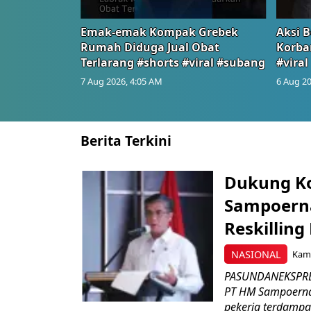
Emak-emak Kompak Grebek
Aksi B
Rumah Diduga Jual Obat
Korba
Terlarang #shorts #viral #subang
#viral
7 Aug 2026, 4:05 AM
6 Aug 20
Berita Terkini
Dukung K
Sampoerna
Reskilling
NASIONAL
Kami
PASUNDANEKSPRES
PT HM Sampoerna
pekerja terdampa