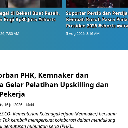
egal di Bekasi Buat Resah,
Suporter Persib dan Persija
n Rugi Rp30 Juta #shorts
Kembali Rusuh Pasca Piala
Presiden 2026 #shorts #vira
26, 7:30 AM
5 Aug 2026, 8:16 AM
orban PHK, Kemnaker dan
 Gelar Pelatihan Upskilling dan
 Pekerja
s, 16 Jul 2026 - 14:44
.CO- Kementerian Ketenagakerjaan (Kemnaker) bersama
 Tbk kembali memperkuat kolaborasi dalam mendukung
k pemutusan hubungan kerja (PHK)...