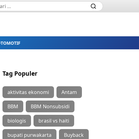
OTOMOTIF
Tag Populer
aktivitas ekonomi
Antam
BBM
BBM Nonsubsidi
biologis
brasil vs haiti
bupati purwakarta
Buyback