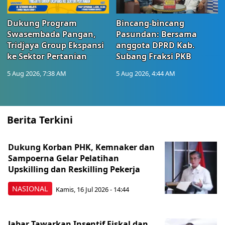
Dukung Program
Bincang-bincang
Swasembada Pangan,
Pasundan: Bersama
Tridjaya Group Ekspansi
anggota DPRD Kab.
ke Sektor Pertanian
Subang Fraksi PKB
5 Aug 2026, 7:38 AM
5 Aug 2026, 4:44 AM
Berita Terkini
Dukung Korban PHK, Kemnaker dan
Sampoerna Gelar Pelatihan
Upskilling dan Reskilling Pekerja
NASIONAL
Kamis, 16 Jul 2026 - 14:44
Jabar Tawarkan Insentif Fiskal dan