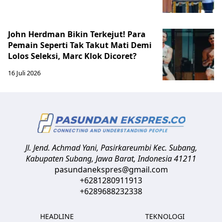
John Herdman Bikin Terkejut! Para
Pemain Seperti Tak Takut Mati Demi
Lolos Seleksi, Marc Klok Dicoret?
16 Juli 2026
Jl. Jend. Achmad Yani, Pasirkareumbi
Kec. Subang,
Kabupaten Subang, Jawa Barat
,
Indonesia
41211
pasundanekspres@gmail.com
+6281280911913
+6289688232338
HEADLINE
TEKNOLOGI