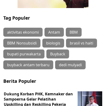
Tag Populer
aktivitas ekonomi
Antam
BBM
BBM Nonsubsidi
biologis
brasil vs haiti
bupati purwakarta
Buyback
buyback antam terbaru
dedi mulyadi
Berita Populer
Dukung Korban PHK, Kemnaker dan
Sampoerna Gelar Pelatihan
Upskilling dan Reskilling Pekerja