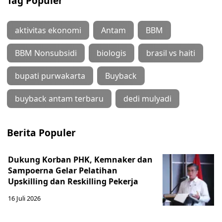
Tag Populer
aktivitas ekonomi
Antam
BBM
BBM Nonsubsidi
biologis
brasil vs haiti
bupati purwakarta
Buyback
buyback antam terbaru
dedi mulyadi
Berita Populer
Dukung Korban PHK, Kemnaker dan
Sampoerna Gelar Pelatihan
Upskilling dan Reskilling Pekerja
16 Juli 2026