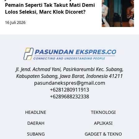
Pemain Seperti Tak Takut Mati Demi
Lolos Seleksi, Marc Klok Dicoret?
16 Juli 2026
Jl. Jend. Achmad Yani, Pasirkareumbi
Kec. Subang,
Kabupaten Subang, Jawa Barat
,
Indonesia
41211
pasundanekspres@gmail.com
+6281280911913
+6289688232338
HEADLINE
TEKNOLOGI
DAERAH
APLIKASI
SUBANG
GADGET & TEKNO