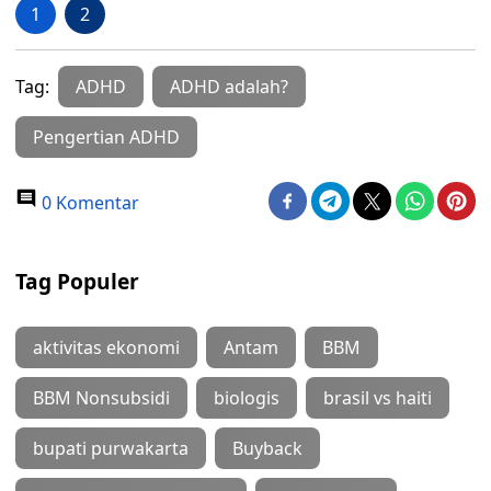
1
2
Tag:
ADHD
ADHD adalah?
Pengertian ADHD
0 Komentar
Tag Populer
aktivitas ekonomi
Antam
BBM
BBM Nonsubsidi
biologis
brasil vs haiti
bupati purwakarta
Buyback