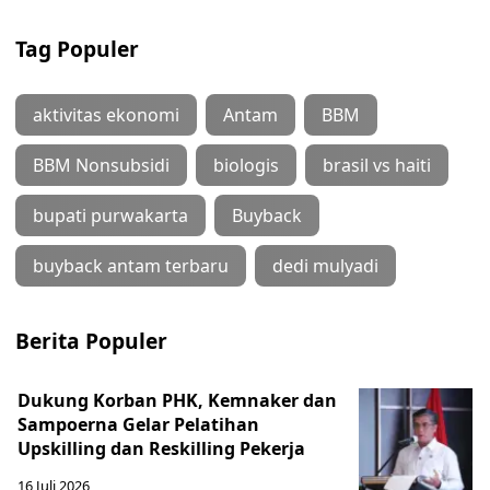
Tag Populer
aktivitas ekonomi
Antam
BBM
BBM Nonsubsidi
biologis
brasil vs haiti
bupati purwakarta
Buyback
buyback antam terbaru
dedi mulyadi
Berita Populer
Dukung Korban PHK, Kemnaker dan
Sampoerna Gelar Pelatihan
Upskilling dan Reskilling Pekerja
16 Juli 2026