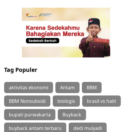
Tag Populer
aktivitas ekonomi
Antam
BBM
BBM Nonsubsidi
biologis
brasil vs haiti
bupati purwakarta
Buyback
buyback antam terbaru
dedi mulyadi