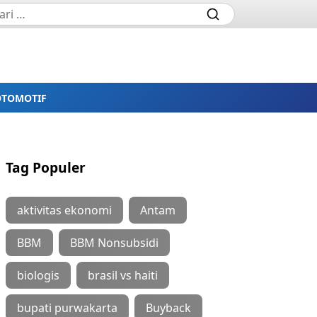
OTOMOTIF
Tag Populer
aktivitas ekonomi
Antam
BBM
BBM Nonsubsidi
biologis
brasil vs haiti
bupati purwakarta
Buyback