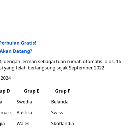
Perbulan Gratis!
g Akan Datang?
4, dengan Jerman sebagai tuan rumah otomatis lolos. 16
asi yang telah berlangsung sejak September 2022.
 2024
up D
Grup E
Grup F
ia
Swedia
Belanda
nmark
Austria
Swiss
gia
Wales
Skotlandia