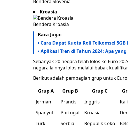
Bendera Slovenia
Kroasia
Bendera Kroasia
Baca Juga:
Cara Dapat Kuota Roli Telkomsel 5GB 
Aplikasi Tren di Tahun 2024: Apa yan
Sebanyak 20 negara telah lolos ke Euro 202
negara lainnya lolos melalui babak kualifik
Berikut adalah pembagian grup untuk Euro
Grup A
Grup B
Grup C
Gr
Jerman
Prancis
Inggris
Ital
Spanyol
Portugal
Kroasia
De
Turki
Serbia
Republik Ceko
Bel