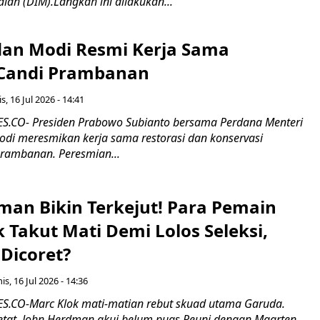
alah (DIM).Langkah ini dilakukan...
an Modi Resmi Kerja Sama
 Candi Prambanan
s, 16 Jul 2026 - 14:41
.CO- Presiden Prabowo Subianto bersama Perdana Menteri
odi meresmikan kerja sama restorasi dan konservasi
rambanan. Peresmian...
man Bikin Terkejut! Para Pemain
k Takut Mati Demi Lolos Seleksi,
Dicoret?
s, 16 Jul 2026 - 14:36
.CO-Marc Klok mati-matian rebut skuad utama Garuda.
 ketat. John Herdman akui belum puas.Reuni dengan Maarten