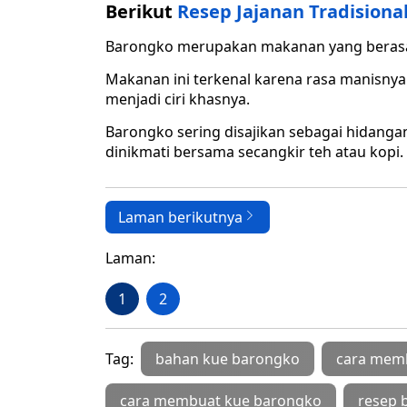
Berikut
Resep Jajanan Tradisiona
Barongko merupakan makanan yang berasal 
Makanan ini terkenal karena rasa manisnya 
menjadi ciri khasnya.
Barongko sering disajikan sebagai hidanga
dinikmati bersama secangkir teh atau kopi.
Laman berikutnya
Laman:
1
2
Tag:
bahan kue barongko
cara mem
cara membuat kue barongko
resep 