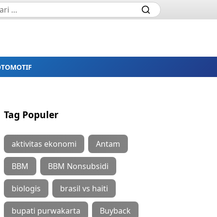
OTOMOTIF
Tag Populer
aktivitas ekonomi
Antam
BBM
BBM Nonsubsidi
biologis
brasil vs haiti
bupati purwakarta
Buyback