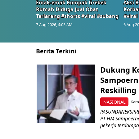
Emak-emak Kompak Grebek
Aksi B
Rumah Diduga Jual Obat
Korba
Terlarang #shorts #viral #subang
#viral
7 Aug 2026, 4:05 AM
6 Aug 20
Berita Terkini
Dukung K
Sampoerna
Reskilling
NASIONAL
Kami
PASUNDANEKSPRES
PT HM Sampoerna
pekerja terdampa