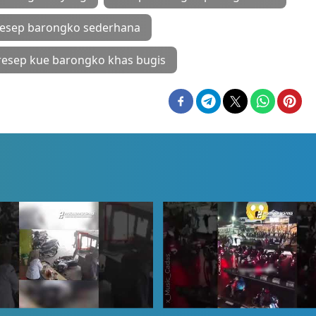
resep barongko sederhana
resep kue barongko khas bugis