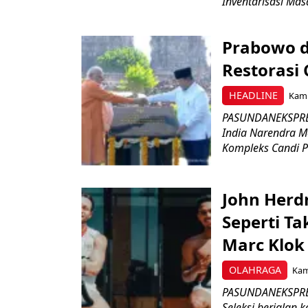
Inventarisasi Mas
Prabowo d
Restorasi
HEADLINE
Kami
PASUNDANEKSPRES
India Narendra M
Kompleks Candi P
John Herd
Seperti Ta
Marc Klok 
OLAHRAGA
Kami
PASUNDANEKSPRES
Seleksi berjalan