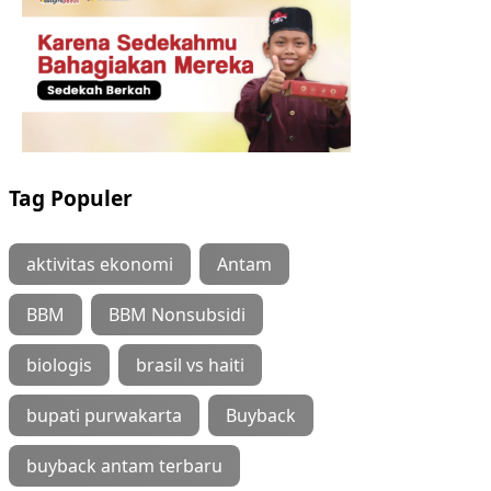
Tag Populer
aktivitas ekonomi
Antam
BBM
BBM Nonsubsidi
biologis
brasil vs haiti
bupati purwakarta
Buyback
buyback antam terbaru