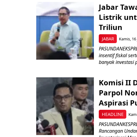
Jabar Tawa
Listrik un
Triliun
JABAR
Kamis, 16 
PASUNDANEKSPRES
insentif fiskal s
banyak investasi 
Komisi II
Parpol No
Aspirasi P
HEADLINE
Kami
PASUNDANKESPRES
Rancangan Undan