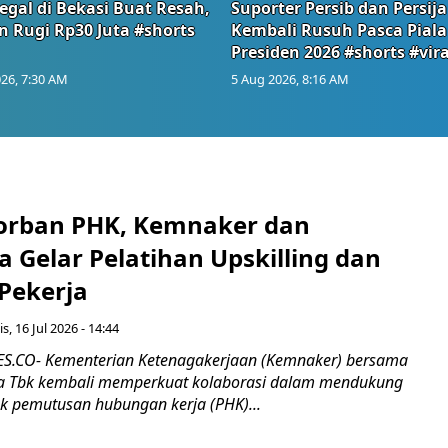
egal di Bekasi Buat Resah,
Suporter Persib dan Persija
n Rugi Rp30 Juta #shorts
Kembali Rusuh Pasca Piala
Presiden 2026 #shorts #vira
26, 7:30 AM
5 Aug 2026, 8:16 AM
orban PHK, Kemnaker dan
 Gelar Pelatihan Upskilling dan
 Pekerja
s, 16 Jul 2026 - 14:44
.CO- Kementerian Ketenagakerjaan (Kemnaker) bersama
 Tbk kembali memperkuat kolaborasi dalam mendukung
k pemutusan hubungan kerja (PHK)...