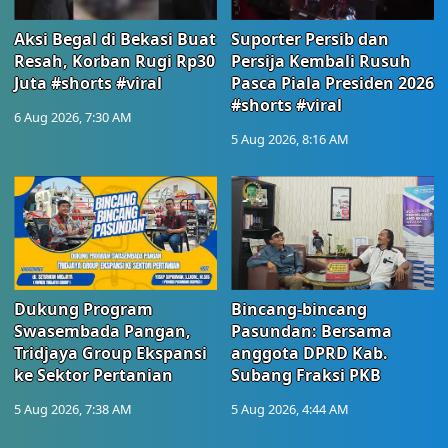
Aksi Begal di Bekasi Buat
Suporter Persib dan
Resah, Korban Rugi Rp30
Persija Kembali Rusuh
Juta #shorts #viral
Pasca Piala Presiden 2026
#shorts #viral
6 Aug 2026, 7:30 AM
5 Aug 2026, 8:16 AM
Dukung Program
Bincang-bincang
Swasembada Pangan,
Pasundan: Bersama
Tridjaya Group Ekspansi
anggota DPRD Kab.
ke Sektor Pertanian
Subang Fraksi PKB
5 Aug 2026, 7:38 AM
5 Aug 2026, 4:44 AM