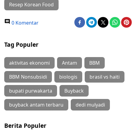
Resep Korean Food
0 Komentar
Tag Populer
aktivitas ekonomi
Antam
BBM
BBM Nonsubsidi
biologis
brasil vs haiti
bupati purwakarta
Buyback
buyback antam terbaru
dedi mulyadi
Berita Populer