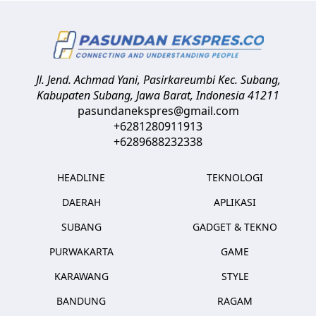
Jl. Jend. Achmad Yani, Pasirkareumbi
Kec. Subang,
Kabupaten Subang, Jawa Barat
,
Indonesia
41211
pasundanekspres@gmail.com
+6281280911913
+6289688232338
HEADLINE
TEKNOLOGI
DAERAH
APLIKASI
SUBANG
GADGET & TEKNO
PURWAKARTA
GAME
KARAWANG
STYLE
BANDUNG
RAGAM