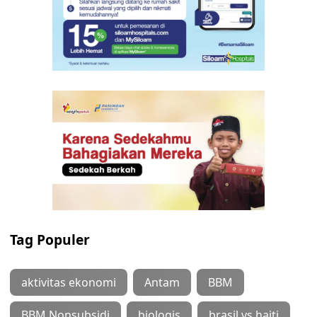
Tag Populer
aktivitas ekonomi
Antam
BBM
BBM Nonsubsidi
biologis
brasil vs haiti