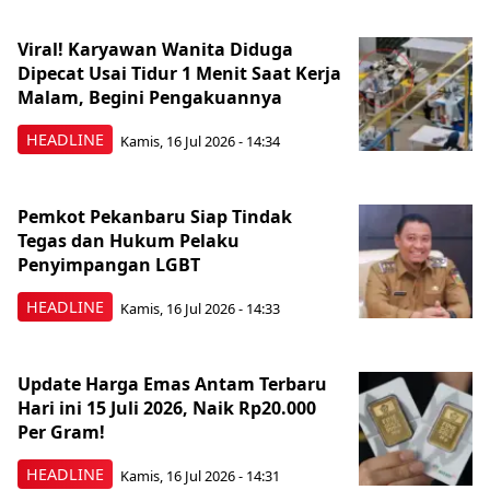
Viral! Karyawan Wanita Diduga
Dipecat Usai Tidur 1 Menit Saat Kerja
Malam, Begini Pengakuannya
HEADLINE
Kamis, 16 Jul 2026 - 14:34
Pemkot Pekanbaru Siap Tindak
Tegas dan Hukum Pelaku
Penyimpangan LGBT
HEADLINE
Kamis, 16 Jul 2026 - 14:33
Update Harga Emas Antam Terbaru
Hari ini 15 Juli 2026, Naik Rp20.000
Per Gram!
HEADLINE
Kamis, 16 Jul 2026 - 14:31