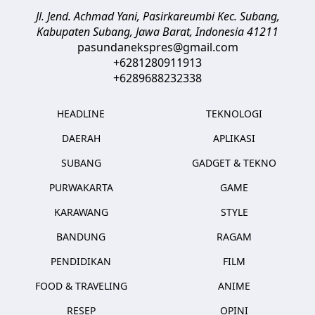
Jl. Jend. Achmad Yani, Pasirkareumbi
Kec. Subang,
Kabupaten Subang, Jawa Barat
,
Indonesia
41211
pasundanekspres@gmail.com
+6281280911913
+6289688232338
HEADLINE
TEKNOLOGI
DAERAH
APLIKASI
SUBANG
GADGET & TEKNO
PURWAKARTA
GAME
KARAWANG
STYLE
BANDUNG
RAGAM
PENDIDIKAN
FILM
FOOD & TRAVELING
ANIME
RESEP
OPINI