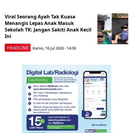
Viral Seorang Ayah Tak Kuasa
Menangis Lepas Anak Masuk
Sekolah TK: Jangan Sakiti Anak Kecil
Ini
HEADLINE
Kamis, 16 Jul 2026 - 14:30