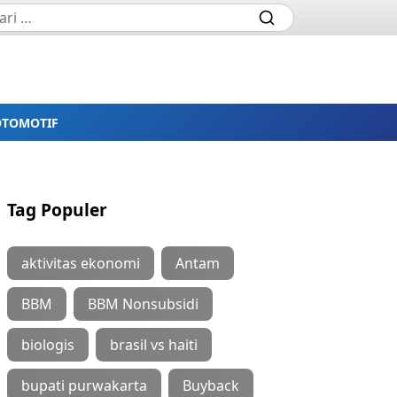
OTOMOTIF
Tag Populer
aktivitas ekonomi
Antam
BBM
BBM Nonsubsidi
biologis
brasil vs haiti
bupati purwakarta
Buyback