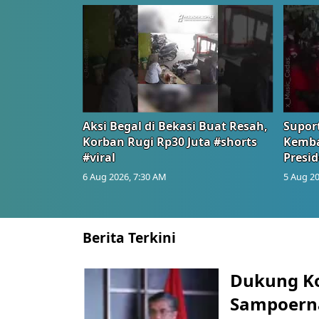
Aksi Begal di Bekasi Buat Resah,
Suport
Korban Rugi Rp30 Juta #shorts
Kemba
#viral
Presid
6 Aug 2026, 7:30 AM
5 Aug 20
Berita Terkini
Dukung K
Sampoerna