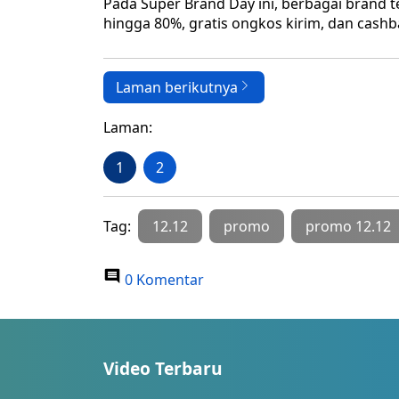
Pada Super Brand Day ini, berbagai brand 
hingga 80%, gratis ongkos kirim, dan cashb
Laman berikutnya
Laman:
1
2
Tag:
12.12
promo
promo 12.12
0 Komentar
Video Terbaru