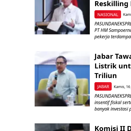
Reskilling
NASIONAL
Kami
PASUNDANEKSPRES
PT HM Sampoerna
pekerja terdampa
Jabar Tawa
Listrik un
Triliun
JABAR
Kamis, 16 
PASUNDANEKSPRES
insentif fiskal s
banyak investasi 
Komisi II