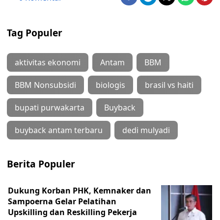
Tag Populer
aktivitas ekonomi
Antam
BBM
BBM Nonsubsidi
biologis
brasil vs haiti
bupati purwakarta
Buyback
buyback antam terbaru
dedi mulyadi
Berita Populer
Dukung Korban PHK, Kemnaker dan
Sampoerna Gelar Pelatihan
Upskilling dan Reskilling Pekerja