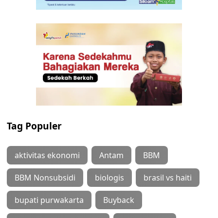
Tag Populer
aktivitas ekonomi
Antam
BBM
BBM Nonsubsidi
biologis
brasil vs haiti
bupati purwakarta
Buyback