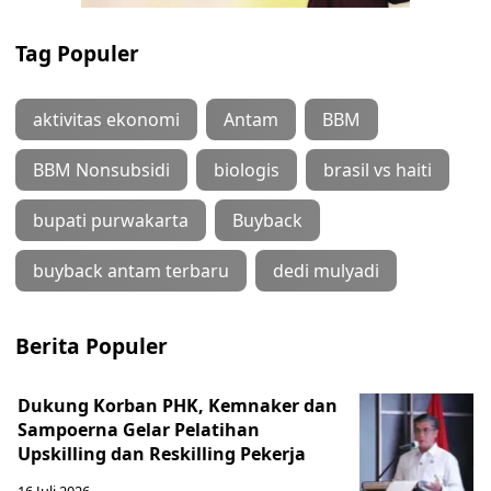
Tag Populer
aktivitas ekonomi
Antam
BBM
BBM Nonsubsidi
biologis
brasil vs haiti
bupati purwakarta
Buyback
buyback antam terbaru
dedi mulyadi
Berita Populer
Dukung Korban PHK, Kemnaker dan
Sampoerna Gelar Pelatihan
Upskilling dan Reskilling Pekerja
16 Juli 2026