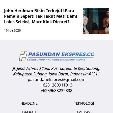
John Herdman Bikin Terkejut! Para
Pemain Seperti Tak Takut Mati Demi
Lolos Seleksi, Marc Klok Dicoret?
16 Juli 2026
Jl. Jend. Achmad Yani, Pasirkareumbi
Kec. Subang,
Kabupaten Subang, Jawa Barat
,
Indonesia
41211
pasundanekspres@gmail.com
+6281280911913
+6289688232338
HEADLINE
TEKNOLOGI
DAERAH
APLIKASI