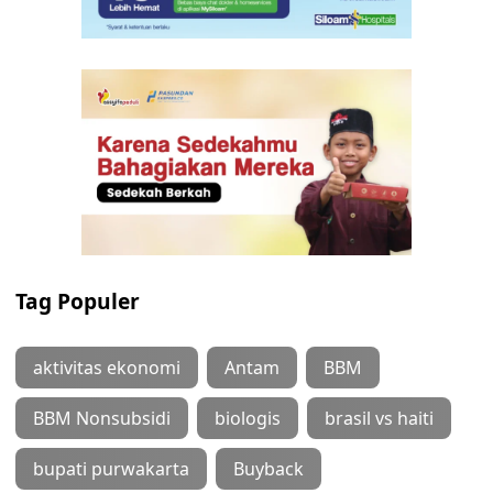
Tag Populer
aktivitas ekonomi
Antam
BBM
BBM Nonsubsidi
biologis
brasil vs haiti
bupati purwakarta
Buyback